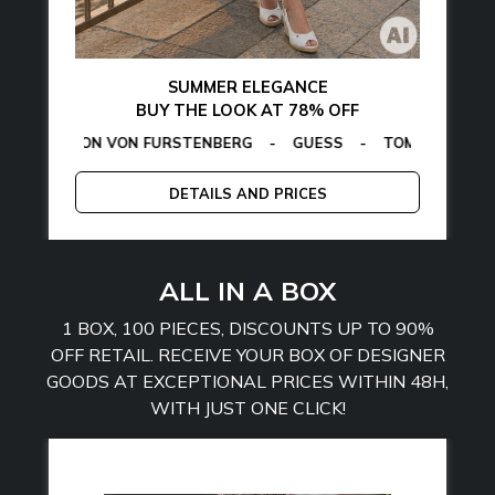
SUMMER ELEGANCE
BUY THE LOOK AT 78% OFF
EGON VON FURSTENBERG
LAMARTHE
-
MANGANO
-
GUESS
-
TOMMY HILFIGER
CALVIN K
-
DETAILS AND PRICES
ALL IN A BOX
1 BOX, 100 PIECES, DISCOUNTS UP TO 90%
OFF RETAIL. RECEIVE YOUR BOX OF DESIGNER
GOODS AT EXCEPTIONAL PRICES WITHIN 48H,
WITH JUST ONE CLICK!