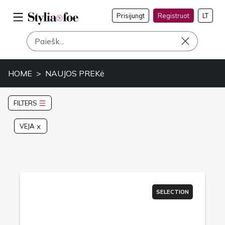
Prisijungt
Registruot
LT
HOME
NAUJOS PREKė
FILTERS
VEJA
SELECTION