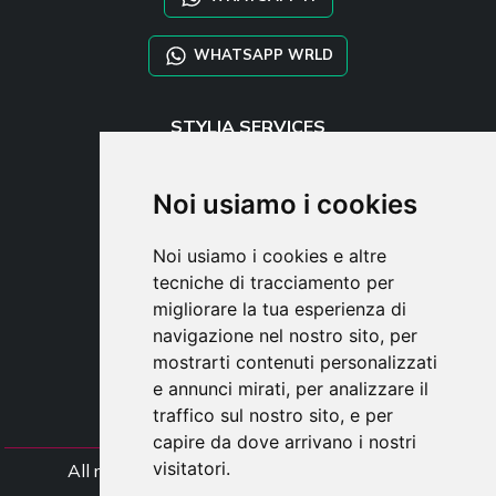
WHATSAPP WRLD
STYLIA SERVICES
SHOP B2B
TAYLOR MADE ORDERS
Noi usiamo i cookies
DROPSHIPPING
Noi usiamo i cookies e altre
UTENTE
tecniche di tracciamento per
REGISTRATI
migliorare la tua esperienza di
ACCEDI
navigazione nel nostro sito, per
CARRELLO
mostrarti contenuti personalizzati
e annunci mirati, per analizzare il
traffico sul nostro sito, e per
capire da dove arrivano i nostri
visitatori.
All rights Styliafoe s.r.l. © 2025 - Partiva IVA