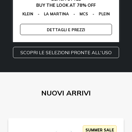
BUY THE LOOK AT 78% OFF
VIN KLEIN
-
EGON VON FURSTENBERG
-
LA MARTINA
-
MCS
-
GUESS
-
PLEIN SPORT
-
TOMMY HILFIGER
EGON VON 
-
TOMM
DETTAGLI E PREZZI
SCOPRI LE SELEZIONI PRONTE ALL'USO
NUOVI ARRIVI
SUMMER SALE