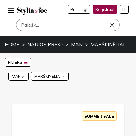
Prisijungt
Registruot
LT
HOME
NAUJOS PREKė
MAN
MARŠKINĖLIAI
FILTERS
MAN
MARŠKINĖLIAI
SUMMER SALE