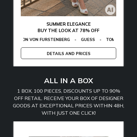
SUMMER ELEGANCE
BUY THE LOOK AT 78% OFF
EGON VON FURSTENBERG
LAMARTHE
-
MANGANO
-
GUESS
-
TOMMY HILFIGER
CALVIN K
-
DETAILS AND PRICES
ALL IN A BOX
1 BOX, 100 PIECES, DISCOUNTS UP TO 90%
OFF RETAIL. RECEIVE YOUR BOX OF DESIGNER
GOODS AT EXCEPTIONAL PRICES WITHIN 48H,
WITH JUST ONE CLICK!