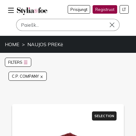
Prisijungt
Registruot
LT
HOME
NAUJOS PREKė
FILTERS
C.P. COMPANY
SELECTION