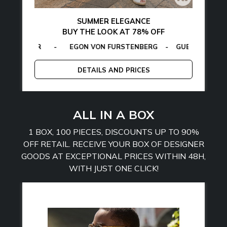
SUMMER ELEGANCE
BUY THE LOOK AT 78% OFF
LFIGER
CALVIN KLEIN
-
EGON VON FURSTENBERG
-
LA MARTINA
-
MCS
-
GUESS
-
PLEIN SPORT
-
TOMMY 
EG
DETAILS AND PRICES
ALL IN A BOX
1 BOX, 100 PIECES, DISCOUNTS UP TO 90%
OFF RETAIL. RECEIVE YOUR BOX OF DESIGNER
GOODS AT EXCEPTIONAL PRICES WITHIN 48H,
WITH JUST ONE CLICK!