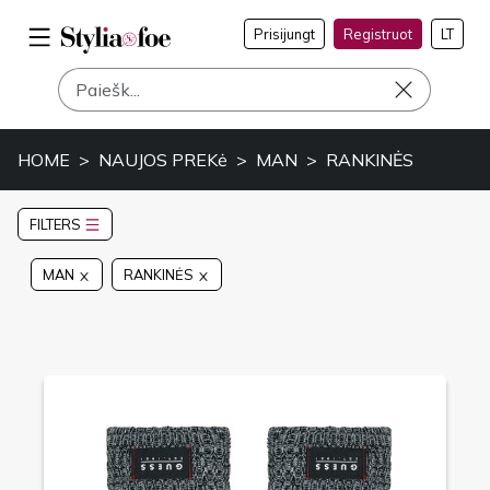
Prisijungt
Registruot
LT
HOME
NAUJOS PREKė
MAN
RANKINĖS
FILTERS
MAN
RANKINĖS