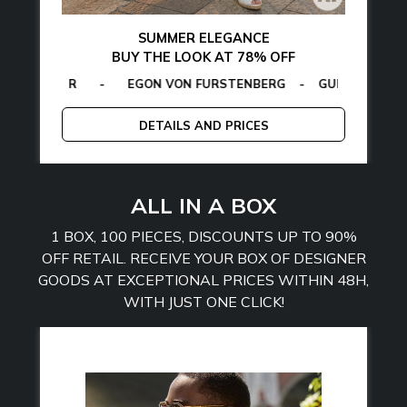
SUMMER ELEGANCE
BUY THE LOOK AT 78% OFF
LFIGER
CALVIN KLEIN
-
EGON VON FURSTENBERG
-
LA MARTINA
-
MCS
-
GUESS
-
PLEIN SPORT
-
TOMMY 
EG
DETAILS AND PRICES
ALL IN A BOX
1 BOX, 100 PIECES, DISCOUNTS UP TO 90%
OFF RETAIL. RECEIVE YOUR BOX OF DESIGNER
GOODS AT EXCEPTIONAL PRICES WITHIN 48H,
WITH JUST ONE CLICK!