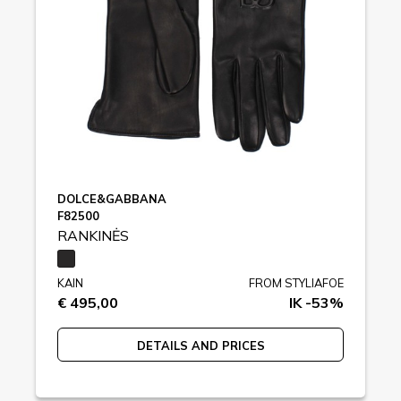
DOLCE&GABBANA
F82500
RANKINĖS
KAIN
FROM STYLIAFOE
€ 495,00
IK -53%
DETAILS AND PRICES