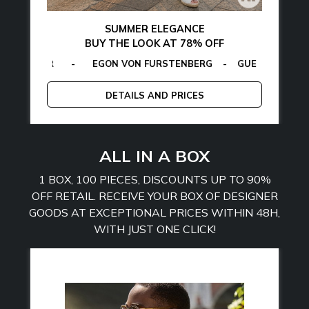
SUMMER ELEGANCE
BUY THE LOOK AT 78% OFF
LFIGER
CALVIN KLEIN
-
EGON VON FURSTENBERG
-
LA MARTINA
-
MCS
-
GUESS
-
PLEIN SPORT
-
TOMMY 
EG
DETAILS AND PRICES
ALL IN A BOX
1 BOX, 100 PIECES, DISCOUNTS UP TO 90%
OFF RETAIL. RECEIVE YOUR BOX OF DESIGNER
GOODS AT EXCEPTIONAL PRICES WITHIN 48H,
WITH JUST ONE CLICK!