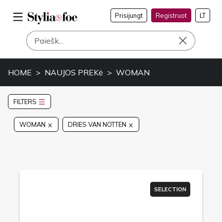
Prisijungt
Registruot
LT
HOME
NAUJOS PREKė
WOMAN
FILTERS
WOMAN
DRIES VAN NOTTEN
SELECTION