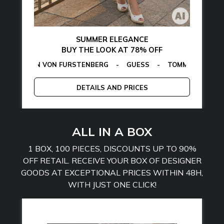
SUMMER ELEGANCE
BUY THE LOOK AT 78% OFF
ON VON FURSTENBERG
AMARTHE
-
MANGANO
-
GUESS
-
TOMMY HILFIGER
CALVIN KLE
-
E
DETAILS AND PRICES
ALL IN A BOX
1 BOX, 100 PIECES, DISCOUNTS UP TO 90%
OFF RETAIL. RECEIVE YOUR BOX OF DESIGNER
GOODS AT EXCEPTIONAL PRICES WITHIN 48H,
WITH JUST ONE CLICK!