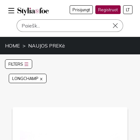
Prisijungt
Registruot
LT
HOME
NAUJOS PREKė
FILTERS
LONGCHAMP