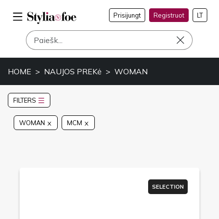
Prisijungt
Registruot
LT
HOME
NAUJOS PREKė
WOMAN
FILTERS
WOMAN
MCM
SELECTION