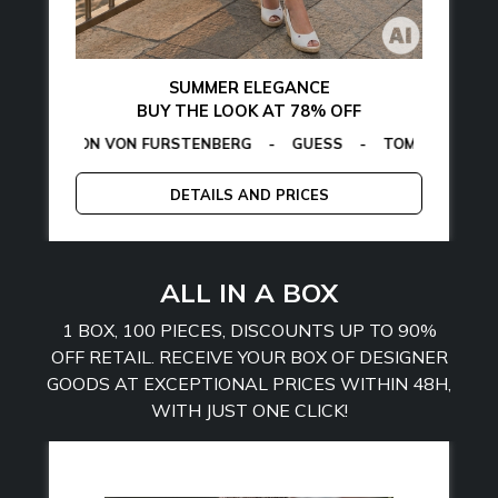
SUMMER ELEGANCE
BUY THE LOOK AT 78% OFF
ON VON FURSTENBERG
LAMARTHE
-
MANGANO
-
GUESS
-
TOMMY HILFIGER
CALVIN KLE
-
DETAILS AND PRICES
ALL IN A BOX
1 BOX, 100 PIECES, DISCOUNTS UP TO 90%
OFF RETAIL. RECEIVE YOUR BOX OF DESIGNER
GOODS AT EXCEPTIONAL PRICES WITHIN 48H,
WITH JUST ONE CLICK!