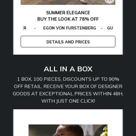
SUMMER ELEGANCE
BUY THE LOOK AT 78% OFF
ILFIGER
CALVIN KLEIN
-
EGON VON FURSTENBERG
-
LA MARTINA
-
MCS
-
GUESS
-
PLEIN SPORT
-
TOMMY
E
DETAILS AND PRICES
ALL IN A BOX
1 BOX, 100 PIECES, DISCOUNTS UP TO 90%
OFF RETAIL. RECEIVE YOUR BOX OF DESIGNER
GOODS AT EXCEPTIONAL PRICES WITHIN 48H,
WITH JUST ONE CLICK!