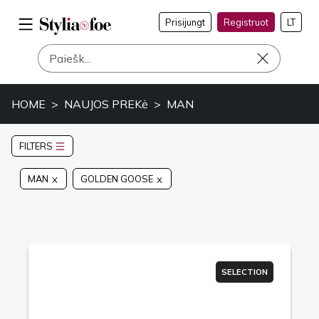
Prisijungt
Registruot
LT
HOME
NAUJOS PREKė
MAN
FILTERS
MAN
GOLDEN GOOSE
SELECTION