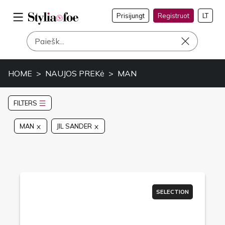
Prisijungt
Registruot
LT
HOME
NAUJOS PREKė
MAN
FILTERS
MAN
JIL SANDER
SELECTION