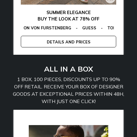
SUMMER ELEGANCE
BUY THE LOOK AT 78% OFF
EGON VON FURSTENBERG
LAMARTHE
-
MANGANO
-
GUESS
-
TOMMY HILFIGER
CALVIN K
-
DETAILS AND PRICES
ALL IN A BOX
1 BOX, 100 PIECES, DISCOUNTS UP TO 90%
OFF RETAIL. RECEIVE YOUR BOX OF DESIGNER
GOODS AT EXCEPTIONAL PRICES WITHIN 48H,
WITH JUST ONE CLICK!