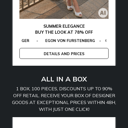
SUMMER ELEGANCE
BUY THE LOOK AT 78% OFF
Y HILFIGER
CALVIN KLEIN
-
EGON VON FURSTENBERG
-
LA MARTINA
-
MCS
-
GUESS
-
PLEIN SPO
-
TOM
DETAILS AND PRICES
ALL IN A BOX
1 BOX, 100 PIECES, DISCOUNTS UP TO 90%
OFF RETAIL. RECEIVE YOUR BOX OF DESIGNER
GOODS AT EXCEPTIONAL PRICES WITHIN 48H,
WITH JUST ONE CLICK!