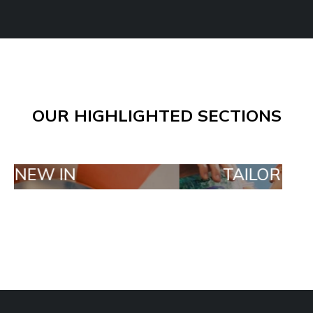
OUR HIGHLIGHTED SECTIONS
N
TAILOR MADE ORDE