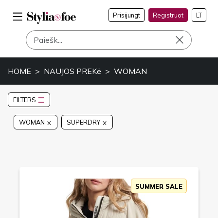
Prisijungt
Registruot
LT
HOME
NAUJOS PREKė
WOMAN
FILTERS
WOMAN
SUPERDRY
SUMMER SALE