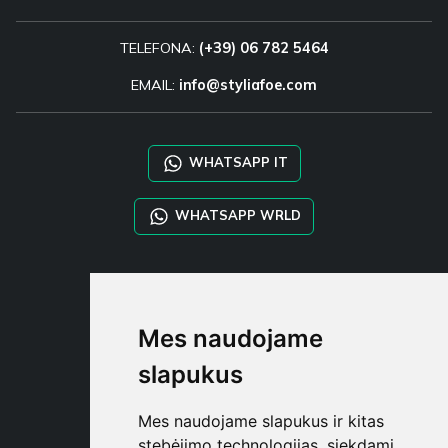
TELEFONA:
(+39) 06 782 5464
EMAIL:
info@styliafoe.com
WHATSAPP IT
WHATSAPP WRLD
STYLIA SERVICES
SHOP B2B
Mes naudojame
TAYLOR MADE ORDERS
DROPSHIPPING
slapukus
NAUDOTOJA
Mes naudojame slapukus ir kitas
REGISTRUOT
stebėjimo technologijas, siekdami