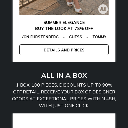
SUMMER ELEGANCE
BUY THE LOOK AT 78% OFF
N VON FURSTENBERG
MARTHE
-
MANGANO
-
GUESS
-
TOMMY HILFIGER
CALVIN KLEI
-
EG
DETAILS AND PRICES
ALL IN A BOX
1 BOX, 100 PIECES, DISCOUNTS UP TO 90%
OFF RETAIL. RECEIVE YOUR BOX OF DESIGNER
GOODS AT EXCEPTIONAL PRICES WITHIN 48H,
WITH JUST ONE CLICK!