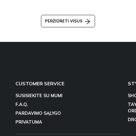
PERŽIŪRĖTI VISUS
CUSTOMER SERVICE
ST
SUSISIEKITE SU MUMI
SH
F.A.Q.
TA
OR
PARDAVIMO SĄLYGO
DR
PRIVATUMA