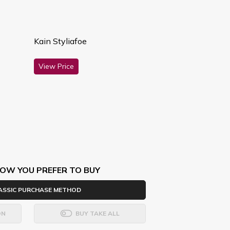
Kain Styliafoe
View Price
OW YOU PREFER TO BUY
ASSIC PURCHASE METHOD
ON
BUY TAKE ALL