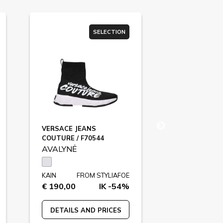
SELECTION
VERSACE JEANS
DOLCE&GAB
COUTURE / F70544
F56517
AVALYNĖ
AVALYNĖ
KAIN
FROM STYLIAFOE
KAIN
FR
€ 190,00
IK -54%
€ 550,00
DETAILS AND PRICES
DETAILS A