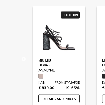
SELECTION
SELECTION
TA
MIU MIU
M
45
F83846
F
AVALYNĖ
A
M STYLIAFOE
KAIN
FROM STYLIAFOE
K
IK -66%
€ 830,00
IK -65%
€
 PRICES
DETAILS AND PRICES