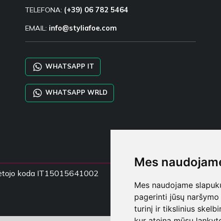
TELEFONA:
(+39) 06 782 5464
EMAIL:
info@styliafoe.com
WHATSAPP IT
WHATSAPP WRLD
Mes naudojame
mokėtojo koda IT15015641002
Mes naudojame slapukus
pagerinti jūsų naršymo 
turinį ir tikslinius skel
kur ateina mūsų lankyto