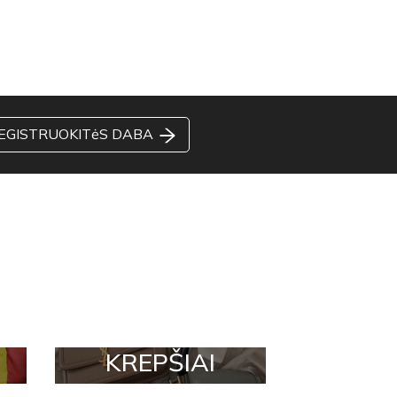
EGISTRUOKITėS DABA
KREPŠIAI