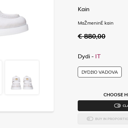
Kain
MaŽmeninĖ kain
€ 880,00
Dydi -
IT
DYDžIO VADOVA
CHOOSE H
CL
BUY IN PROPORTI