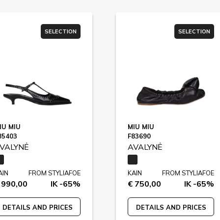
SELECTION
SELECTION
IU MIU
MIU MIU
85403
F83690
VALYNĖ
AVALYNĖ
AIN
FROM STYLIAFOE
KAIN
FROM STYLIAFOE
 990,00
IK -65%
€ 750,00
IK -65%
DETAILS AND PRICES
DETAILS AND PRICES