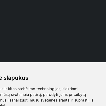
 slapukus
Follow us
 ir kitas stebėjimo technologijas, siekdami
mūsų svetainėje patirtį, parodyti jums pritaikytą
bimus, išanalizuoti mūsų svetainės srautą ir suprasti, iš
jai.