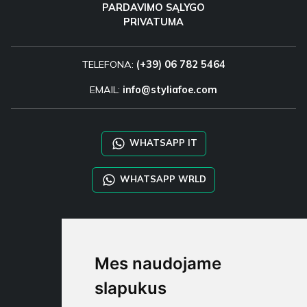
PARDAVIMO SĄLYGO
PRIVATUMA
TELEFONA:
(+39) 06 782 5464
EMAIL:
info@styliafoe.com
WHATSAPP IT
WHATSAPP WRLD
STYLIA SERVICES
SHOP B2B
Mes naudojame
TAYLOR MADE ORDERS
DROPSHIPPING
slapukus