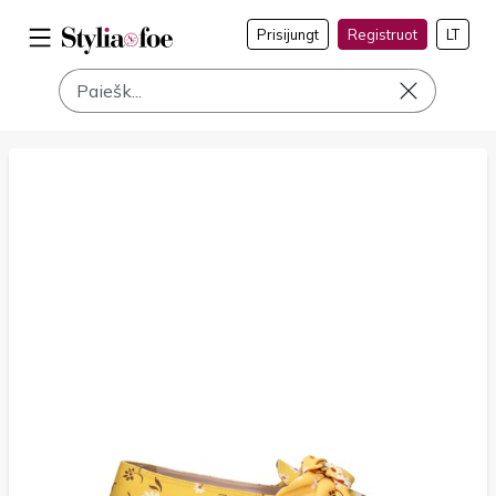
Prisijungt
Registruot
LT