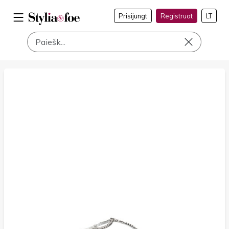
Prisijungt
Registruot
LT