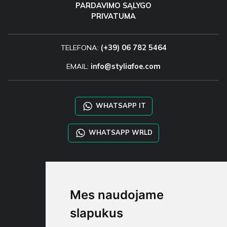
PARDAVIMO SĄLYGO
PRIVATUMA
TELEFONA:
(+39) 06 782 5464
EMAIL:
info@styliafoe.com
WHATSAPP IT
WHATSAPP WRLD
STYLIA SERVICES
SHOP B2B
Mes naudojame
TAYLOR MADE ORDERS
DROPSHIPPING
slapukus