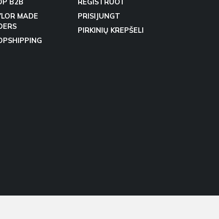
OP B2B
REGISTRUOT
YLOR MADE
PRISIJUNGT
DERS
PIRKINIŲ KREPŠELI
OPSHIPPING