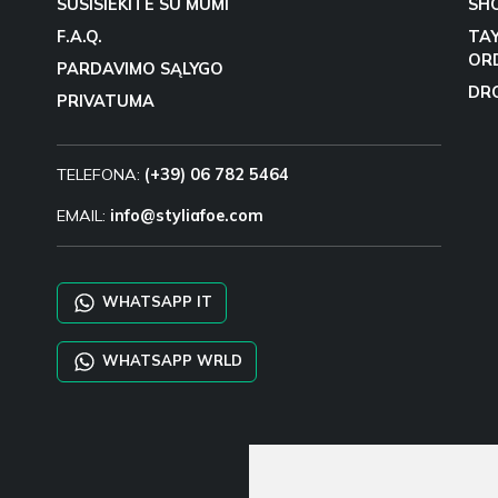
SUSISIEKITE SU MUMI
SH
F.A.Q.
TA
OR
PARDAVIMO SĄLYGO
DR
PRIVATUMA
TELEFONA:
(+39) 06 782 5464
EMAIL:
info@styliafoe.com
WHATSAPP IT
WHATSAPP WRLD