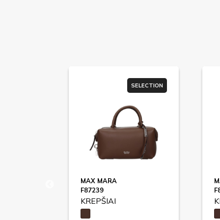
SELECTION
SELECTION
MAX MARA
M
F87239
F
KREPŠIAI
K