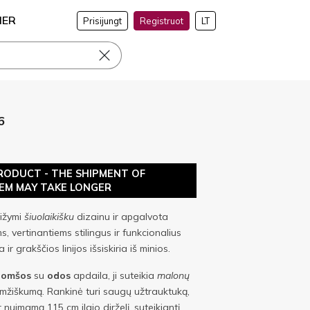
NER
Prisijungt
Registruot
LT
6
RODUCT - THE SHIPMENT OF
TEM MAY TAKE LONGER
ižymi
šiuolaikišku
dizainu ir apgalvota
ms, vertinantiems stilingus ir funkcionalius
ir grakščios linijos išsiskiria iš minios.
zomšos
su
odos
apdaila, ji suteikia
malonų
gaamžiškumą. Rankinė turi saugų užtrauktuką,
nuimamą 115 cm ilgio dirželį, suteikiantį