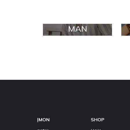
MAN
ĮMON
SHOP