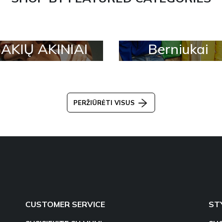
AKIŲ AKINIAI
Berniukai
PERŽIŪRĖTI VISUS
CUSTOMER SERVICE
ST