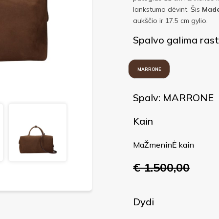
lankstumo dėvint. Šis
Made 
aukščio ir 17.5 cm gylio.
Spalvo galima rast
MARRONE
Spalv: MARRONE
Kain
MaŽmeninĖ kain
€ 1.500,00
Dydi