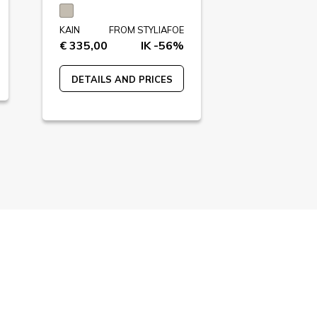
KAIN
F
€ 2100,00
KAIN
FROM STYLIAFOE
€ 335,00
IK -56%
DETAILS A
DETAILS AND PRICES