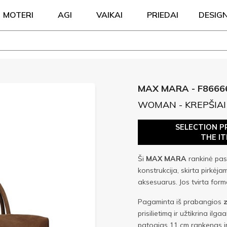
MOTERI
AGI
VAIKAI
PRIEDAI
DESIG
MAX MARA - F8666
WOMAN - KREPŠIAI
SELECTION P
THE I
Ši
MAX MARA
rankinė pas
konstrukcija, skirta pirkėja
aksesuarus. Jos tvirta forma 
Pagaminta iš prabangios
prisilietimą ir užtikrina il
patogias 11 cm rankenas ir 