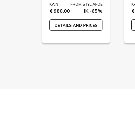
STYLIAFOE
KAIN
FROM STYLIAFOE
K
IK -77%
€ 980,00
IK -65%
€
 PRICES
DETAILS AND PRICES