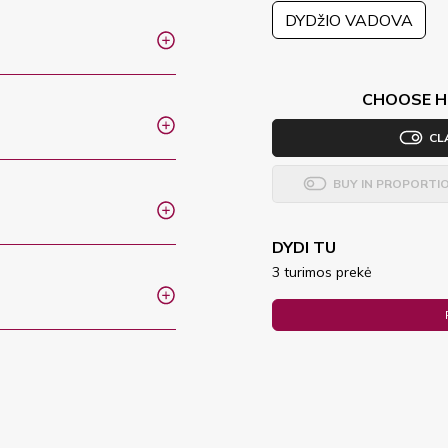
DYDžIO VADOVA
CHOOSE H
CL
BUY IN PROPORTI
DYDI TU
3 turimos prekė