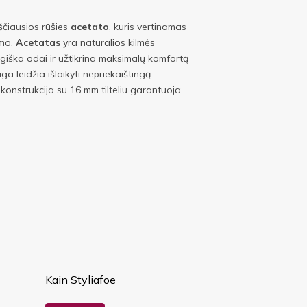
ščiausios rūšies
acetato
, kuris vertinamas
umo.
Acetatas
yra natūralios kilmės
ugiška odai ir užtikrina maksimalų komfortą
aga leidžia išlaikyti nepriekaištingą
a konstrukcija su 16 mm tilteliu garantuoja
Kain Styliafoe