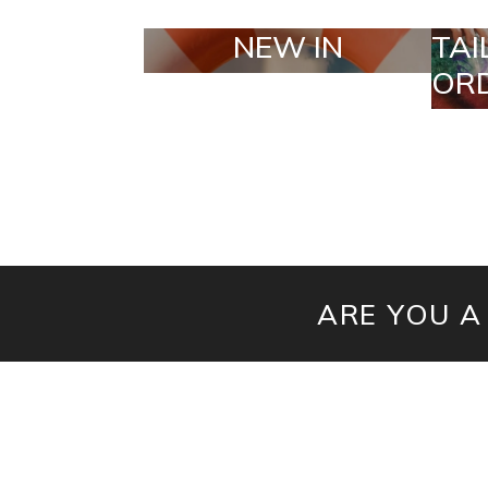
NEW IN
TAILOR MADE
ORDERS
ARE YOU A