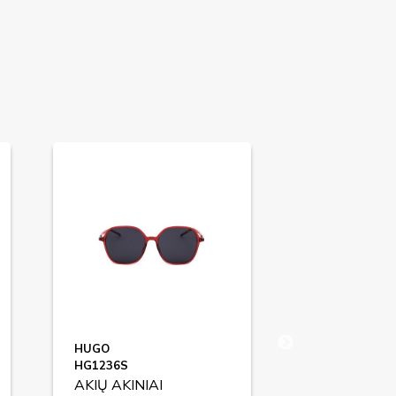
HUGO
LEVI'S
HG1236S
LV1009S
AKIŲ AKINIAI
AKIŲ AKINIA