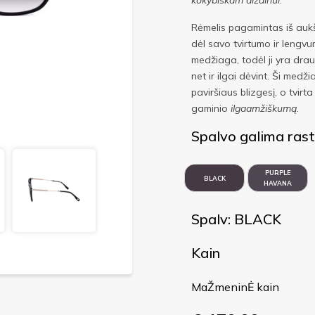
kokybiškam dizainui
.
Rėmelis pagamintas iš auk
dėl savo tvirtumo ir lengv
medžiaga, todėl ji yra dra
net ir ilgai dėvint. Ši medži
paviršiaus blizgesį, o tvirt
gaminio
ilgaamžiškumą
.
Spalvo galima rast
PURPLE
BLACK
HAVANA
Spalv: BLACK
Kain
MaŽmeninĖ kain