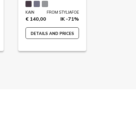
KAIN
FROM STYLIAFOE
KAIN
FR
€ 140,00
IK -71%
€ 89,00
DETAILS AND PRICES
DETAILS A