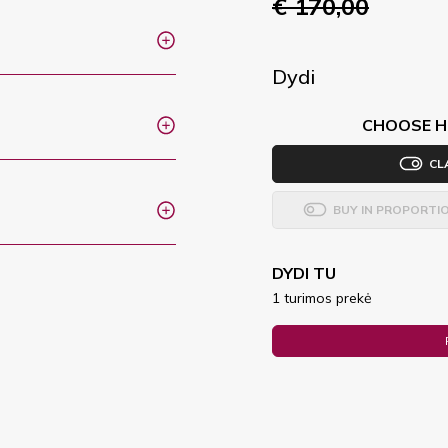
€ 170,00
Dydi
CHOOSE H
CL
BUY IN PROPORTI
DYDI TU
1 turimos prekė