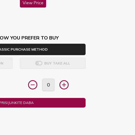
View Price
OW YOU PREFER TO BUY
ASSIC PURCHASE METHOD
ON
BUY TAKE ALL
PRISIJUNKITE DABA