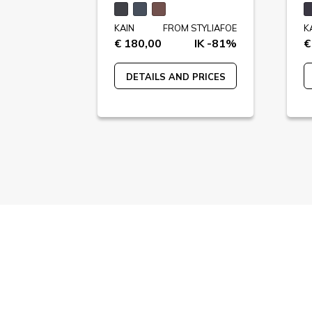
STYLIAFOE
KAIN
FROM STYLIAFOE
K
IK -75%
€ 180,00
IK -81%
€
 PRICES
DETAILS AND PRICES