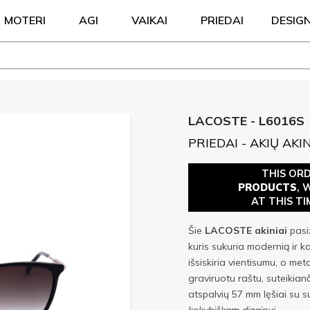
MOTERI
AGI
VAIKAI
PRIEDAI
DESIG
LACOSTE - L6016S
PRIEDAI - AKIŲ AKIN
THIS OR
PRODUCTS
, 
AT THIS TI
Šie
LACOSTE
akiniai
pasiž
kuris sukuria modernią ir ka
išsiskiria vientisumu, o met
graviruotu raštu, suteikian
atspalvių 57 mm lęšiai su s