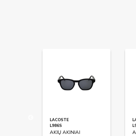
LACOSTE
L
L986S
L
AKIŲ AKINIAI
A