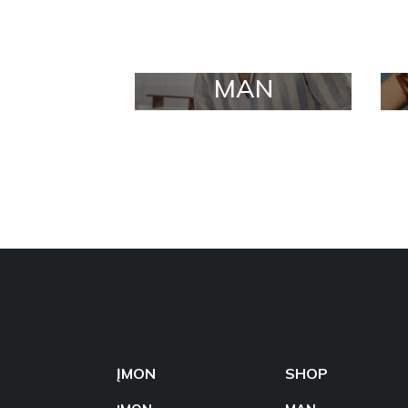
MAN
ĮMON
SHOP