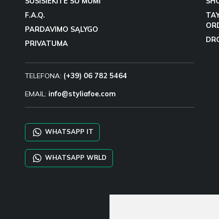
SUSISIEKITE SU MUMI
SH
F.A.Q.
TA
OR
PARDAVIMO SĄLYGO
DR
PRIVATUMA
TELEFONA:
(+39) 06 782 5464
EMAIL:
info@styliafoe.com
WHATSAPP IT
WHATSAPP WRLD