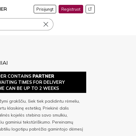
NER
Prisijungt
Registruot
LT
IAI
DER CONTAINS
PARTNER
WAITING TIMES FOR DELIVERY
ME CAN BE UP TO 2 WEEKS
ymi grakščiu, šiek tiek padidintu rėmeliu,
rtu klasikinę estetiką. Priekinė dalis
alinės kojelės stebina savo smulkiu,
čiu gaminiui tekstūriškumo. Pereinamų
ubtiliu logotipu pabrėžia gamintojo dėmesį