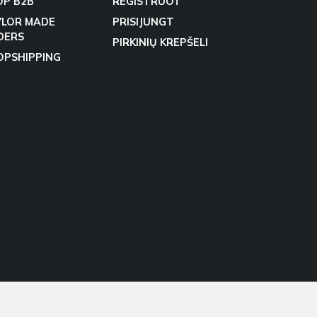
OP B2B
REGISTRUOT
YLOR MADE
PRISIJUNGT
DERS
PIRKINIŲ KREPŠELI
OPSHIPPING