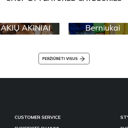
AKIŲ AKINIAI
Berniukai
PERŽIŪRĖTI VISUS
CUSTOMER SERVICE
ST