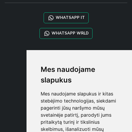
WHATSAPP IT
WHATSAPP WRLD
STYLIA SERVICES
SHOP B2B
Mes naudojame
TAYLOR MADE ORDERS
DROPSHIPPING
slapukus
NAUDOTOJA
Mes naudojame slapukus ir kitas
REGISTRUOT
stebėjimo technologijas, siekdami
PRISIJUNGT
pagerinti jūsų naršymo mūsų
PIRKINIŲ KREPŠELI
svetainėje patirtį, parodyti jums
pritaikytą turinį ir tikslinius
skelbimus, išanalizuoti mūsų