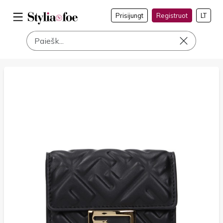
Prisijungt
Registruot
LT