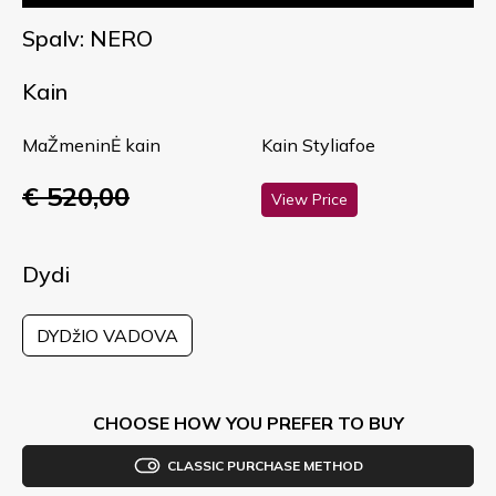
Spalv: NERO
Kain
MaŽmeninĖ kain
Kain Styliafoe
€ 520,00
View Price
Dydi
DYDžIO VADOVA
CHOOSE HOW YOU PREFER TO BUY
CLASSIC PURCHASE METHOD