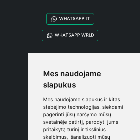
WHATSAPP IT
WHATSAPP WRLD
STYLIA SERVICES
SHOP B2B
Mes naudojame
TAYLOR MADE ORDERS
DROPSHIPPING
slapukus
NAUDOTOJA
Mes naudojame slapukus ir kitas
REGISTRUOT
stebėjimo technologijas, siekdami
PRISIJUNGT
pagerinti jūsų naršymo mūsų
PIRKINIŲ KREPŠELI
svetainėje patirtį, parodyti jums
pritaikytą turinį ir tikslinius
skelbimus, išanalizuoti mūsų