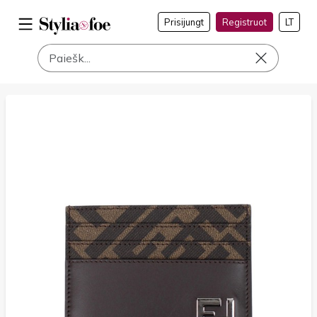
Prisijungt
Registruot
LT