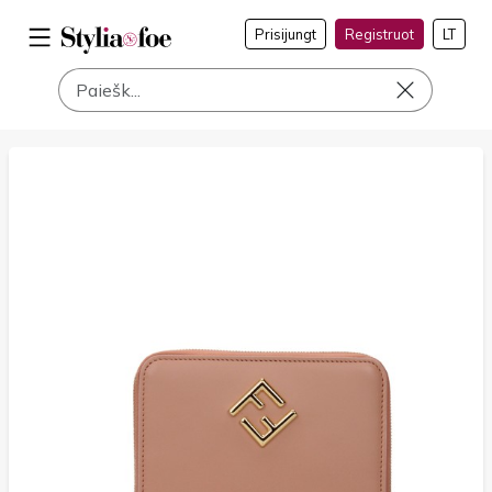
Prisijungt
Registruot
LT