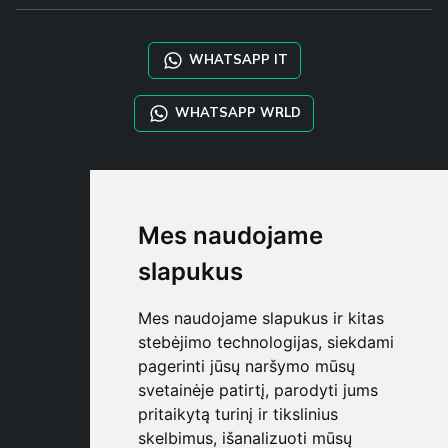
WHATSAPP IT
WHATSAPP WRLD
STYLIA SERVICES
SHOP B2B
Mes naudojame
TAYLOR MADE ORDERS
DROPSHIPPING
slapukus
NAUDOTOJA
Mes naudojame slapukus ir kitas
REGISTRUOT
stebėjimo technologijas, siekdami
PRISIJUNGT
pagerinti jūsų naršymo mūsų
PIRKINIŲ KREPŠELI
svetainėje patirtį, parodyti jums
pritaikytą turinį ir tikslinius
skelbimus, išanalizuoti mūsų