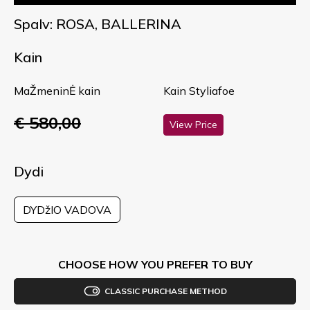
Spalv: ROSA, BALLERINA
Kain
MaŽmeninĖ kain
Kain Styliafoe
€ 580,00
View Price
Dydi
DYDžIO VADOVA
CHOOSE HOW YOU PREFER TO BUY
CLASSIC PURCHASE METHOD