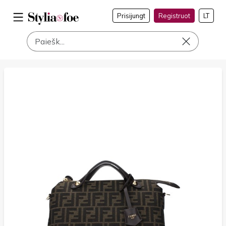
Prisijungt
Registruot
LT