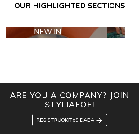
OUR HIGHLIGHTED SECTIONS
NEW IN
TAILOR MAD
ARE YOU A COMPANY? JOIN
STYLIAFOE!
REGISTRUOKITėS DABA