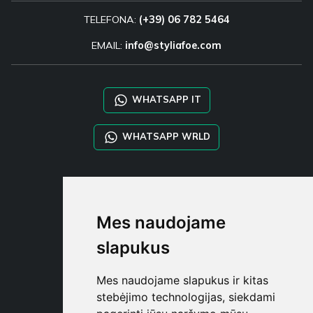
TELEFONA:
(+39) 06 782 5464
EMAIL:
info@styliafoe.com
WHATSAPP IT
WHATSAPP WRLD
STYLIA SERVICES
SHOP B2B
Mes naudojame
TAYLOR MADE ORDERS
DROPSHIPPING
slapukus
NAUDOTOJA
Mes naudojame slapukus ir kitas
REGISTRUOT
stebėjimo technologijas, siekdami
PRISIJUNGT