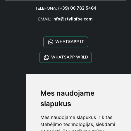
TELEFONA:
(+39) 06 782 5464
EMAIL:
info@styliafoe.com
WHATSAPP IT
WHATSAPP WRLD
STYLIA SERVICES
SHOP B2B
Mes naudojame
TAYLOR MADE ORDERS
DROPSHIPPING
slapukus
NAUDOTOJA
Mes naudojame slapukus ir kitas
REGISTRUOT
stebėjimo technologijas, siekdami
PRISIJUNGT