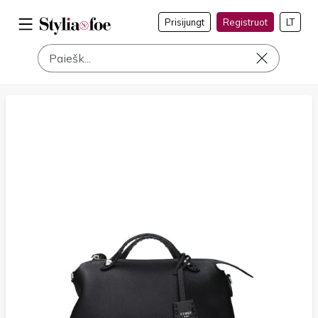
Prisijungt
Registruot
LT