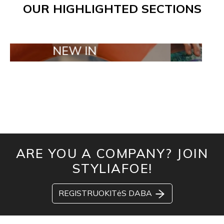
OUR HIGHLIGHTED SECTIONS
NEW IN
TAILOR MAD
ARE YOU A COMPANY? JOIN
STYLIAFOE!
REGISTRUOKITėS DABA