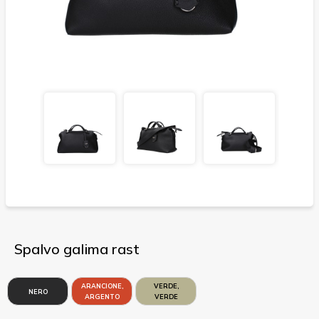
Spalvo galima rast
ARANCIONE,
VERDE,
NERO
ARGENTO
VERDE
CHIARO