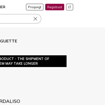
NER
Prisijungt
Registruot
LT
BAGUETTE
RODUCT - THE SHIPMENT OF
TEM MAY TAKE LONGER
IORDALISO