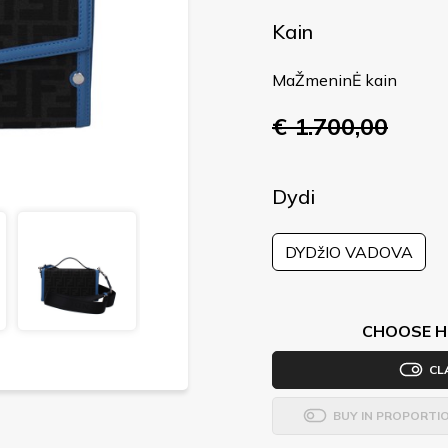
Kain
MaŽmeninĖ kain
€ 1.700,00
Dydi
DYDžIO VADOVA
CHOOSE H
CL
BUY IN PROPORTI