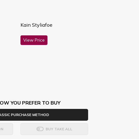
Kain Styliafoe
View Price
OW YOU PREFER TO BUY
ASSIC PURCHASE METHOD
ON
BUY TAKE ALL