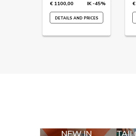
IK -83%
€ 1100,00
IK -45%
€
 PRICES
DETAILS AND PRICES
 IN
TAILOR MADE