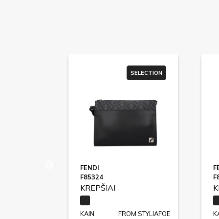
ER SALE
SELECTION
FENDI
F
F85324
F
KREPŠIAI
K
STYLIAFOE
KAIN
FROM STYLIAFOE
K