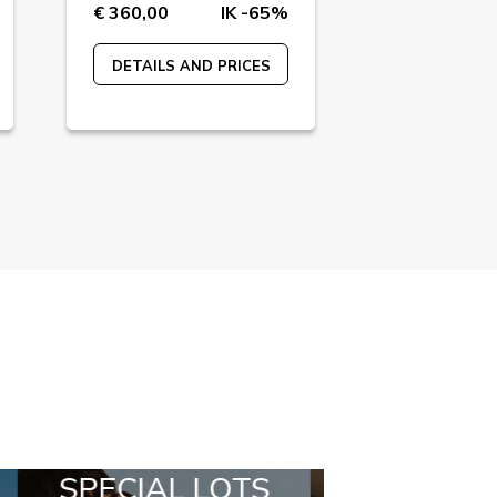
€ 360,00
IK -65%
€ 298,00
DETAILS AND PRICES
DETAILS A
ALL IN A BOX
STYLIA O