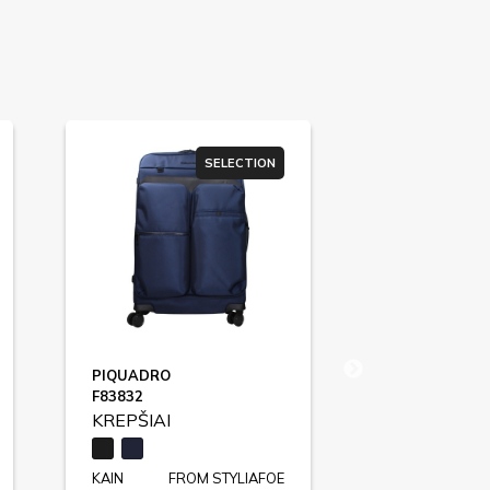
SELECTION
PIQUADRO
PIQUADRO
F83832
F83830
KREPŠIAI
KREPŠIAI
KAIN
FROM STYLIAFOE
KAIN
FR