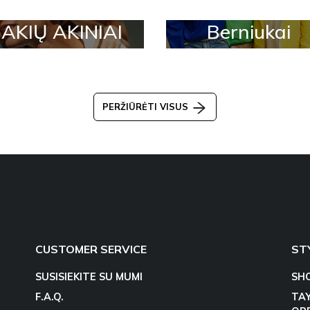
AKIŲ AKINIAI
Berniukai
PERŽIŪRĖTI VISUS
CUSTOMER SERVICE
ST
SUSISIEKITE SU MUMI
SH
F.A.Q.
TA