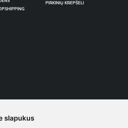
DERS
PIRKINIŲ KREPŠELI
OPSHIPPING
 slapukus
Follow us