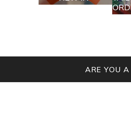
ORDERS
ARE YOU A