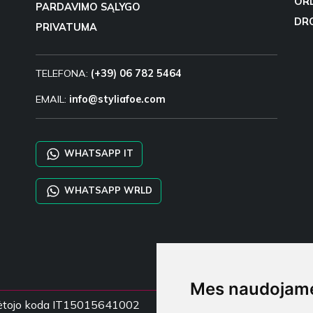
OR
PARDAVIMO SĄLYGO
DR
PRIVATUMA
TELEFONA:
(+39) 06 782 5464
EMAIL:
info@styliafoe.com
WHATSAPP IT
WHATSAPP WRLD
Mes naudojame
mokėtojo koda IT15015641002