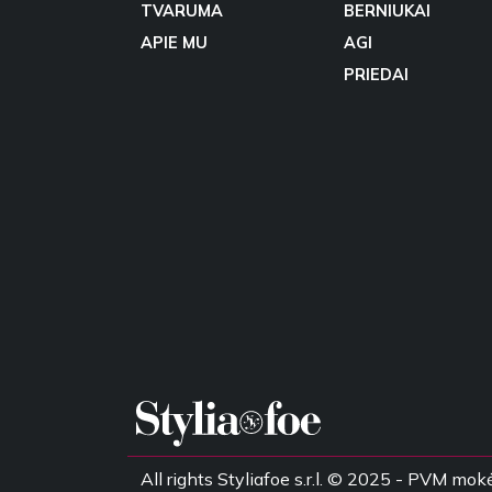
TVARUMA
BERNIUKAI
APIE MU
AGI
PRIEDAI
All rights Styliafoe s.r.l. © 2025 - PVM 