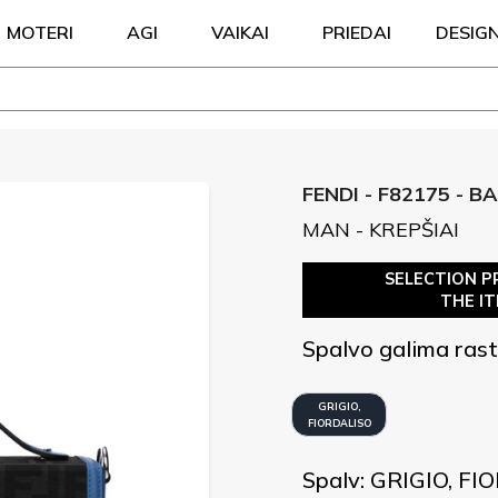
MOTERI
AGI
VAIKAI
PRIEDAI
DESIG
FENDI - F82175 - 
MAN - KREPŠIAI
SELECTION P
THE I
Spalvo galima rast
GRIGIO,
FIORDALISO
Spalv: GRIGIO, F