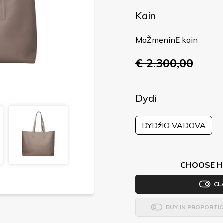
Kain
MaŽmeninĖ kain
€ 2.300,00
Dydi
DYDžIO VADOVA
CHOOSE H
CL
BUY IN PROPORTI