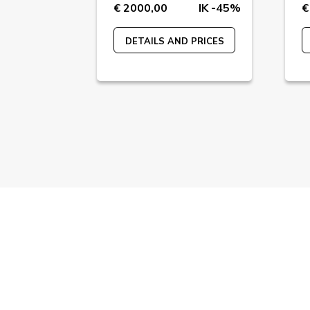
€ 2000,00
IK -45%
€
STYLIAFOE
IK -87%
DETAILS AND PRICES
 PRICES