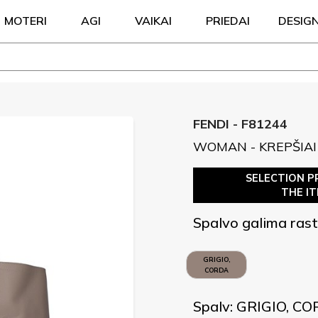
MOTERI
AGI
VAIKAI
PRIEDAI
DESIG
FENDI - F81244
WOMAN - KREPŠIAI
SELECTION P
THE I
Spalvo galima rast
GRIGIO,
CORDA
Spalv: GRIGIO, C