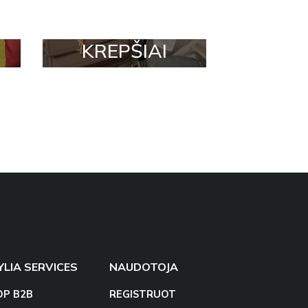
KREPŠIAI
YLIA SERVICES
NAUDOTOJA
OP B2B
REGISTRUOT