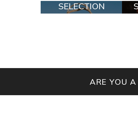
MADE
SELECTION
ARE YOU A