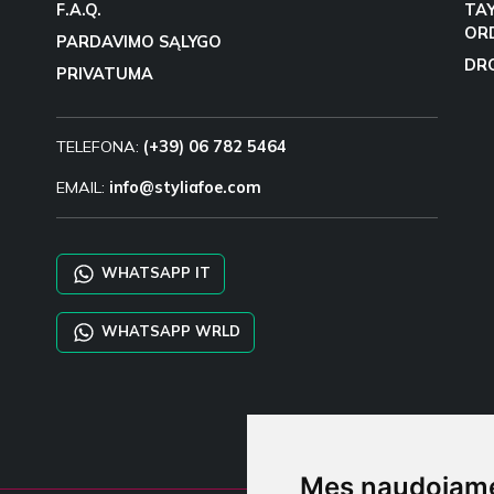
F.A.Q.
TA
OR
PARDAVIMO SĄLYGO
DR
PRIVATUMA
TELEFONA:
(+39) 06 782 5464
EMAIL:
info@styliafoe.com
WHATSAPP IT
WHATSAPP WRLD
Mes naudojame