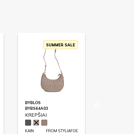
SUMMER SALE
SU
BYBLOS
BYBLOS
BYBS64A03
NOTREDAME /
KREPŠIAI
KREPŠIAI
KAIN
FROM STYLIAFOE
KAIN
FR