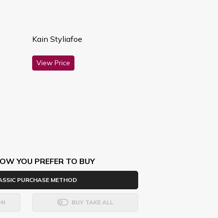
Kain Styliafoe
View Price
OW YOU PREFER TO BUY
ASSIC PURCHASE METHOD
ON
BUY TAKE ALL