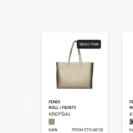
ER SALE
SELECTION
STENBERG
FENDI
F
ROLL / F82873
R
KREPŠIAI
K
KAIN
FROM STYLIAFOE
K