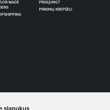
YLOR MADE
PRISIJUNGT
DERS
PIRKINIŲ KREPŠELI
OPSHIPPING
 slapukus