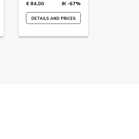
€ 84,00
IK -67%
€ 88,00
DETAILS AND PRICES
DETAILS A