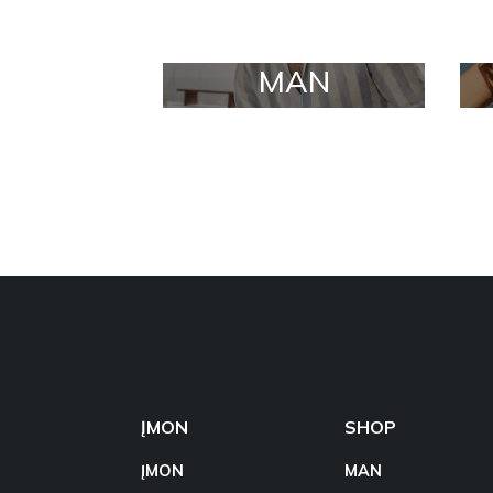
MAN
ĮMON
SHOP
ĮMON
MAN