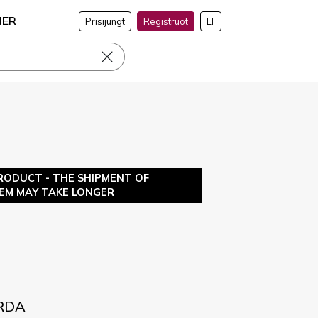
NER
Prisijungt
Registruot
LT
RODUCT - THE SHIPMENT OF
TEM MAY TAKE LONGER
ORDA