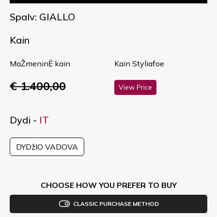
Spalv: GIALLO
Kain
MaŽmeninĖ kain
Kain Styliafoe
€ 1.400,00
View Price
Dydi -
IT
DYDžIO VADOVA
CHOOSE HOW YOU PREFER TO BUY
CLASSIC PURCHASE METHOD