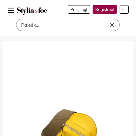
Prisijungt
Registruot
LT