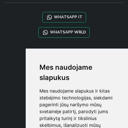
WHATSAPP IT
WHATSAPP WRLD
STYLIA SERVICES
SHOP B2B
Mes naudojame
TAYLOR MADE ORDERS
DROPSHIPPING
slapukus
NAUDOTOJA
Mes naudojame slapukus ir kitas
REGISTRUOT
stebėjimo technologijas, siekdami
PRISIJUNGT
pagerinti jūsų naršymo mūsų
PIRKINIŲ KREPŠELI
svetainėje patirtį, parodyti jums
pritaikytą turinį ir tikslinius
skelbimus, išanalizuoti mūsų