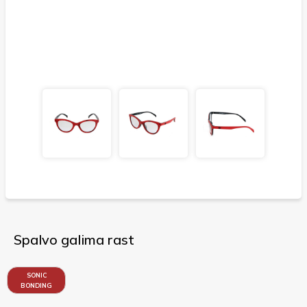
Spalvo galima rast
SONIC
BONDING
RED