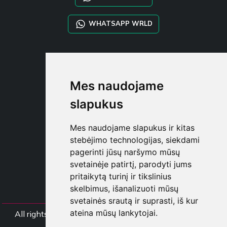
WHATSAPP WRLD
STYLIA SERVICES
SHOP B2B
Mes naudojame
TAYLOR MADE ORDERS
DROPSHIPPING
slapukus
NAUDOTOJA
Mes naudojame slapukus ir kitas
REGISTRUOT
stebėjimo technologijas, siekdami
PRISIJUNGT
pagerinti jūsų naršymo mūsų
PIRKINIŲ KREPŠELI
svetainėje patirtį, parodyti jums
pritaikytą turinį ir tikslinius
skelbimus, išanalizuoti mūsų
svetainės srautą ir suprasti, iš kur
ateina mūsų lankytojai.
All rights Styliafoe s.r.l. © 2025 - PVM mokėtojo koda
IT15015641002