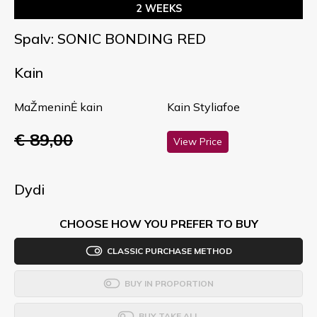
2 WEEKS
Spalv: SONIC BONDING RED
Kain
MaŽmeninĖ kain
Kain Styliafoe
€ 89,00
View Price
Dydi
CHOOSE HOW YOU PREFER TO BUY
CLASSIC PURCHASE METHOD
BUY IN PROPORTION
BUY TAKE ALL