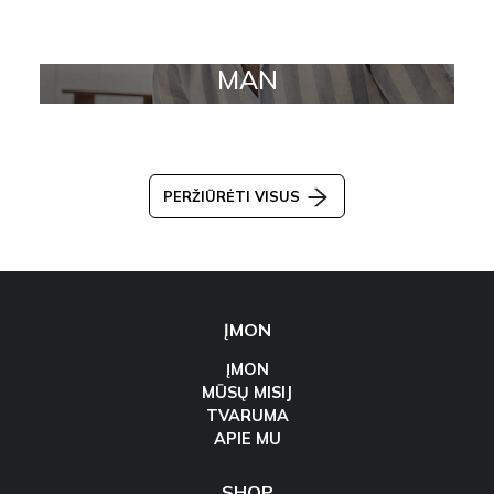
MAN
PERŽIŪRĖTI VISUS
ĮMON
ĮMON
MŪSŲ MISIJ
TVARUMA
APIE MU
SHOP