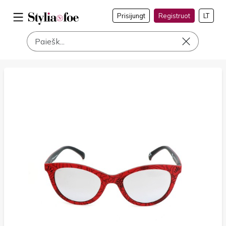
Prisijungt
Registruot
LT