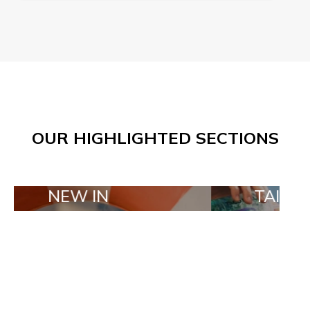
OUR HIGHLIGHTED SECTIONS
W IN
TAILOR MADE O