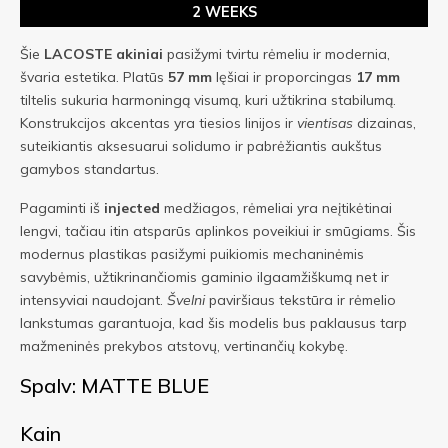
2 WEEKS
Šie
LACOSTE
akiniai
pasižymi tvirtu rėmeliu ir modernia,
švaria estetika. Platūs
57 mm
lęšiai ir proporcingas
17 mm
tiltelis sukuria harmoningą visumą, kuri užtikrina stabilumą.
Konstrukcijos akcentas yra tiesios linijos ir
vientisas
dizainas,
suteikiantis aksesuarui solidumo ir pabrėžiantis aukštus
gamybos standartus.
Pagaminti iš
injected
medžiagos, rėmeliai yra neįtikėtinai
lengvi, tačiau itin atsparūs aplinkos poveikiui ir smūgiams. Šis
modernus plastikas pasižymi puikiomis mechaninėmis
savybėmis, užtikrinančiomis gaminio ilgaamžiškumą net ir
intensyviai naudojant.
Švelni
paviršiaus tekstūra ir rėmelio
lankstumas garantuoja, kad šis modelis bus paklausus tarp
mažmeninės prekybos atstovų, vertinančių kokybę.
Spalv: MATTE BLUE
Kain