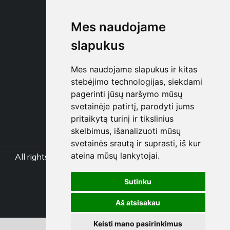
SHOP B2B
Mes naudojame
TAYLOR MADE ORDERS
DROPSHIPPING
slapukus
NAUDOTOJA
Mes naudojame slapukus ir kitas
REGISTRUOT
stebėjimo technologijas, siekdami
PRISIJUNGT
pagerinti jūsų naršymo mūsų
PIRKINIŲ KREPŠELI
svetainėje patirtį, parodyti jums
pritaikytą turinį ir tikslinius
skelbimus, išanalizuoti mūsų
svetainės srautą ir suprasti, iš kur
ateina mūsų lankytojai.
All rights Styliafoe s.r.l. © 2025 - PVM mokėtojo koda
IT15015641002
Sutinku
Follow us
Aš atsisakau
Keisti mano pasirinkimus