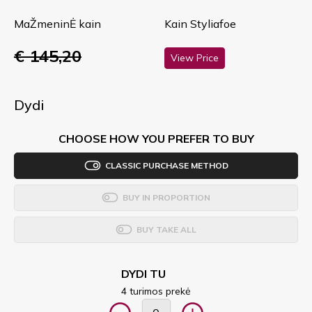
MaŽmeninĖ kain
Kain Styliafoe
€ 145,20
View Price
Dydi
CHOOSE HOW YOU PREFER TO BUY
CLASSIC PURCHASE METHOD
BUY IN PROPORTION
BUY TAKE ALL
DYDI TU
4 turimos prekė