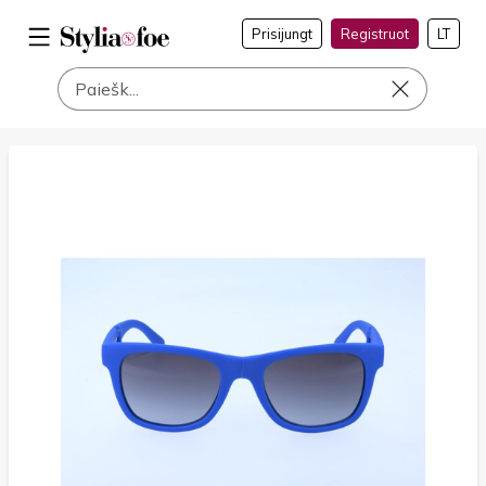
Prisijungt
Registruot
LT