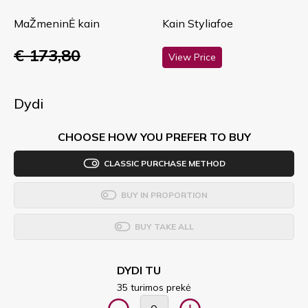
MaŽmeninĖ kain
Kain Styliafoe
€ 173,80
View Price
Dydi
CHOOSE HOW YOU PREFER TO BUY
CLASSIC PURCHASE METHOD
BUY IN PROPORTION
BUY TAKE ALL
DYDI TU
35 turimos prekė