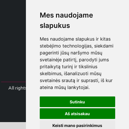
SHOP B2B
Mes naudojame
TAYLOR MADE ORDERS
DROPSHIPPING
slapukus
NAUDOTOJA
Mes naudojame slapukus ir kitas
REGISTRUOT
stebėjimo technologijas, siekdami
PRISIJUNGT
pagerinti jūsų naršymo mūsų
PIRKINIŲ KREPŠELI
svetainėje patirtį, parodyti jums
pritaikytą turinį ir tikslinius
skelbimus, išanalizuoti mūsų
svetainės srautą ir suprasti, iš kur
ateina mūsų lankytojai.
All rights Styliafoe s.r.l. © 2025 - PVM mokėtojo koda
IT15015641002
Sutinku
Follow us
Aš atsisakau
Keisti mano pasirinkimus