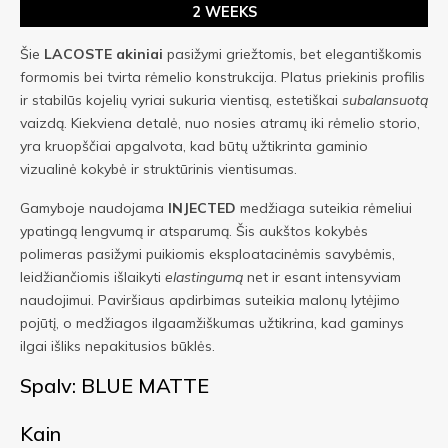
2 WEEKS
Šie
LACOSTE
akiniai
pasižymi griežtomis, bet elegantiškomis
formomis bei tvirta rėmelio konstrukcija. Platus priekinis profilis
ir stabilūs kojelių vyriai sukuria vientisą, estetiškai
subalansuotą
vaizdą. Kiekviena detalė, nuo nosies atramų iki rėmelio storio,
yra kruopščiai apgalvota, kad būtų užtikrinta gaminio
vizualinė kokybė ir struktūrinis vientisumas.
Gamyboje naudojama
INJECTED
medžiaga suteikia rėmeliui
ypatingą lengvumą ir atsparumą. Šis aukštos kokybės
polimeras pasižymi puikiomis eksploatacinėmis savybėmis,
leidžiančiomis išlaikyti
elastingumą
net ir esant intensyviam
naudojimui. Paviršiaus apdirbimas suteikia malonų lytėjimo
pojūtį, o medžiagos ilgaamžiškumas užtikrina, kad gaminys
ilgai išliks nepakitusios būklės.
Spalv: BLUE MATTE
Kain