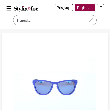
Prisijungt
Registruot
LT