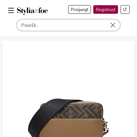
Prisijungt
Registruot
LT