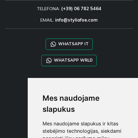
TELEFONA:
(+39) 06 782 5464
EMAIL:
info@styliafoe.com
WHATSAPP IT
WHATSAPP WRLD
STYLIA SERVICES
SHOP B2B
Mes naudojame
TAYLOR MADE ORDERS
DROPSHIPPING
slapukus
NAUDOTOJA
Mes naudojame slapukus ir kitas
REGISTRUOT
stebėjimo technologijas, siekdami
PRISIJUNGT