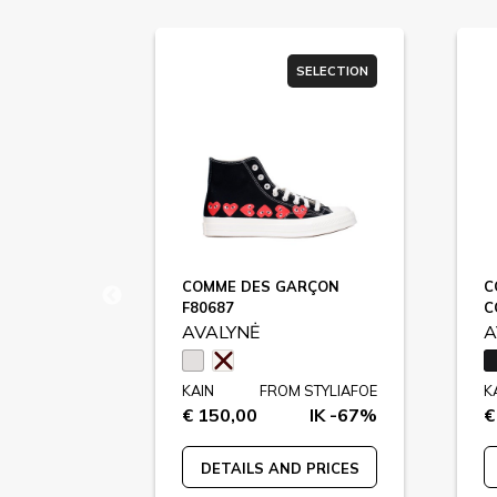
ER SALE
SELECTION
EANS
COMME DES GARÇON
C
F80687
C
AVALYNĖ
A
KAIN
FROM STYLIAFOE
K
€ 150,00
IK -67%
€
STYLIAFOE
IK -67%
DETAILS AND PRICES