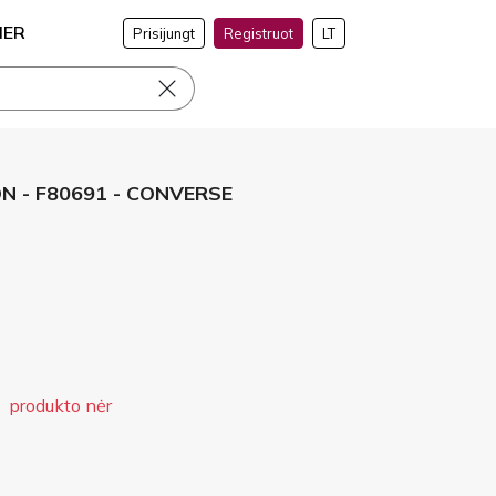
NER
Prisijungt
Registruot
LT
 - F80691 - CONVERSE
produkto nėr