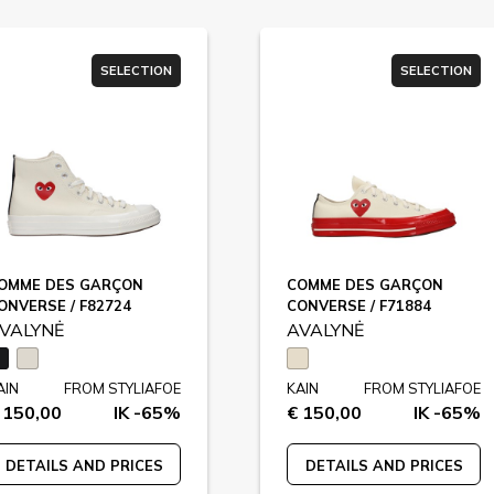
SELECTION
SELECTION
OMME DES GARÇON
COMME DES GARÇON
ONVERSE / F82724
CONVERSE / F71884
VALYNĖ
AVALYNĖ
AIN
FROM STYLIAFOE
KAIN
FROM STYLIAFOE
 150,00
IK -65%
€ 150,00
IK -65%
DETAILS AND PRICES
DETAILS AND PRICES