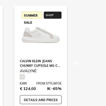
SUMMER
SHOP
SALE
RETURN
CALVIN KLEIN JEANS
GUCCI
CHUNKY CUPSOLE MG CA, 02S / YM0YM01219
F86001
AVALYNĖ
AVALYNĖ
KAIN
FROM STYLIAFOE
KAIN
FR
€ 124,00
IK -65%
€ 790,00
DETAILS AND PRICES
DETAILS A