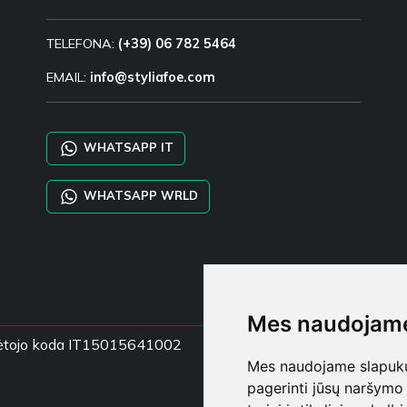
TELEFONA:
(+39) 06 782 5464
EMAIL:
info@styliafoe.com
WHATSAPP IT
WHATSAPP WRLD
Mes naudojame
mokėtojo koda IT15015641002
Mes naudojame slapukus
pagerinti jūsų naršymo 