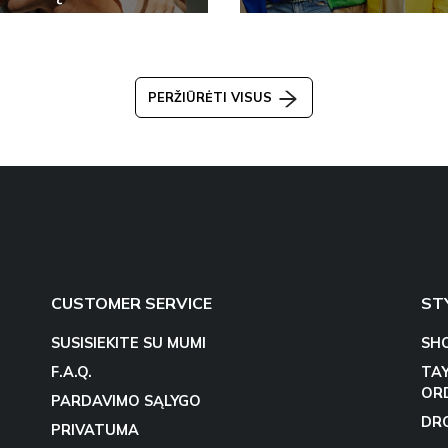
PERŽIŪRĖTI VISUS
CUSTOMER SERVICE
ST
SUSISIEKITE SU MUMI
SH
F.A.Q.
TA
OR
PARDAVIMO SĄLYGO
DR
PRIVATUMA