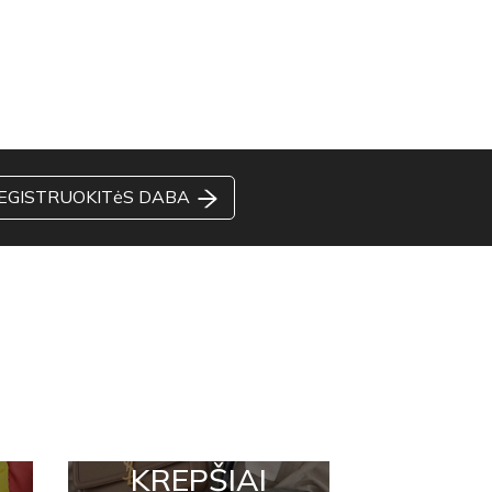
EGISTRUOKITėS DABA
KREPŠIAI