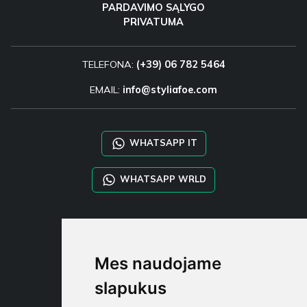
PARDAVIMO SĄLYGO
PRIVATUMA
TELEFONA:
(+39) 06 782 5464
EMAIL:
info@styliafoe.com
WHATSAPP IT
WHATSAPP WRLD
STYLIA SERVICES
SHOP B2B
Mes naudojame
TAYLOR MADE ORDERS
DROPSHIPPING
slapukus