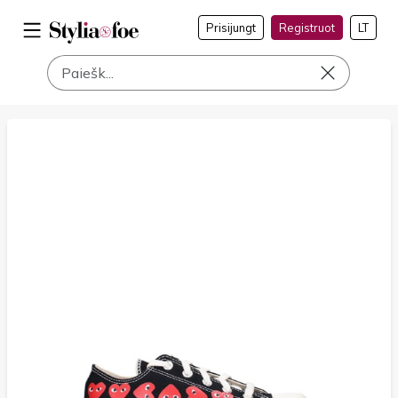
Prisijungt
Registruot
LT