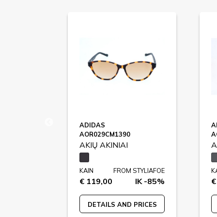
ADIDAS
A
AOR029CM1390
A
AKIŲ AKINIAI
A
STYLIAFOE
KAIN
FROM STYLIAFOE
K
IK -82%
€ 119,00
IK -85%
€
 PRICES
DETAILS AND PRICES