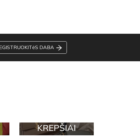
EGISTRUOKITėS DABA
KREPŠIAI