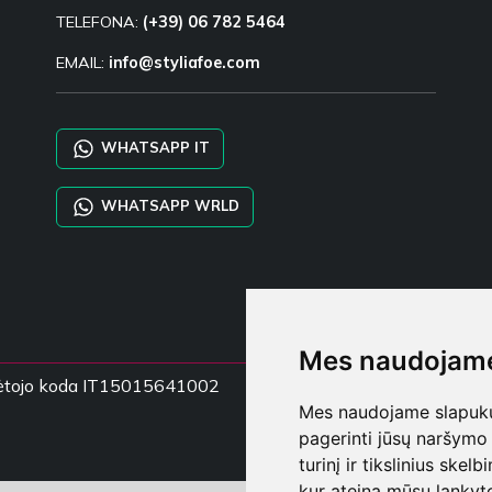
TELEFONA:
(+39) 06 782 5464
EMAIL:
info@styliafoe.com
WHATSAPP IT
WHATSAPP WRLD
Mes naudojame
mokėtojo koda IT15015641002
Mes naudojame slapukus
pagerinti jūsų naršymo 
turinį ir tikslinius skel
kur ateina mūsų lankyto