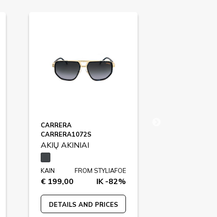
CARRERA
GUESS FACT
CARRERA1072S
GF00022
AKIŲ AKINIAI
AKIŲ AKINIA
KAIN
FROM STYLIAFOE
KAIN
FR
€ 199,00
IK -82%
€ 99,00
DETAILS AND PRICES
DETAILS A