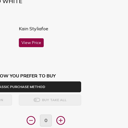
D WHITE
Kain Styliafoe
View Price
OW YOU PREFER TO BUY
ASSIC PURCHASE METHOD
ON
BUY TAKE ALL