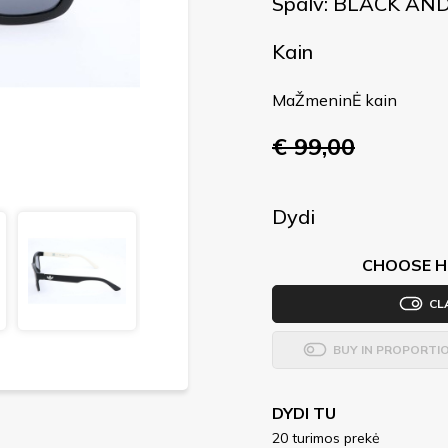
Spalv: BLACK AN
Kain
MaŽmeninĖ kain
€ 99,00
Dydi
CHOOSE H
CL
BUY IN PROPORTI
DYDI TU
20 turimos prekė