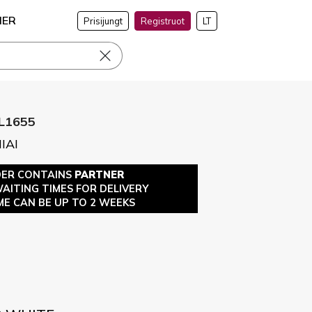
NER
Prisijungt
Registruot
LT
L1655
IAI
DER CONTAINS
PARTNER
WAITING TIMES FOR DELIVERY
ME CAN BE UP TO 2 WEEKS