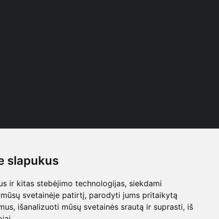
 slapukus
Follow us
 ir kitas stebėjimo technologijas, siekdami
mūsų svetainėje patirtį, parodyti jums pritaikytą
bimus, išanalizuoti mūsų svetainės srautą ir suprasti, iš
jai.