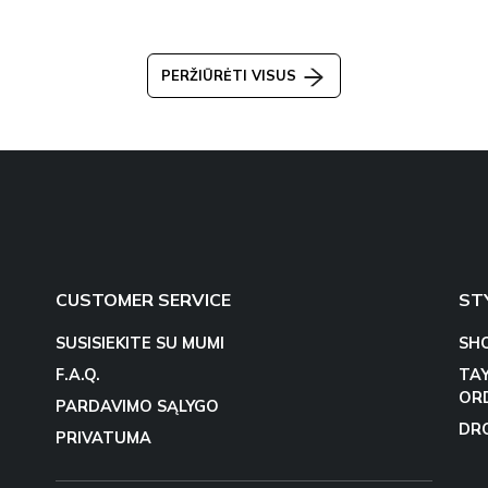
PERŽIŪRĖTI VISUS
CUSTOMER SERVICE
ST
SUSISIEKITE SU MUMI
SH
F.A.Q.
TA
OR
PARDAVIMO SĄLYGO
DR
PRIVATUMA