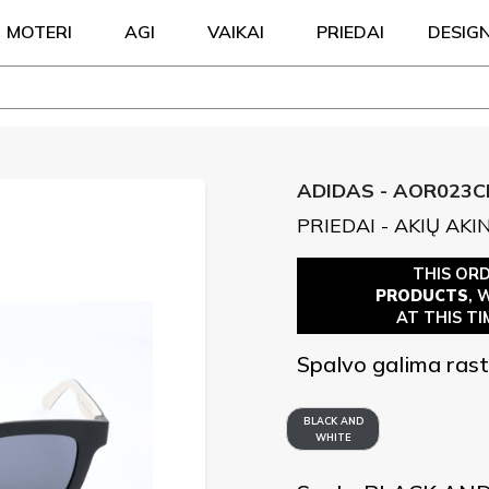
MOTERI
AGI
VAIKAI
PRIEDAI
DESIG
ADIDAS - AOR023C
PRIEDAI - AKIŲ AKIN
THIS OR
PRODUCTS
, 
AT THIS TI
Spalvo galima rast
BLACK AND
WHITE