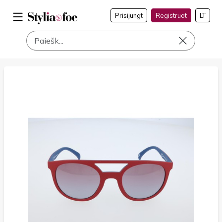
Prisijungt
Registruot
LT