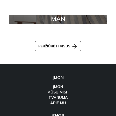
MAN
PERŽIŪRĖTI VISUS
ĮMON
ĮMON
MŪSŲ MISIJ
TVARUMA
APIE MU
SHOP