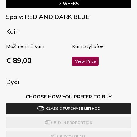
2 WEEKS
Spalv: RED AND DARK BLUE
Kain
MaŽmeninĖ kain
Kain Styliafoe
€ 89,00
View Price
Dydi
CHOOSE HOW YOU PREFER TO BUY
CLASSIC PURCHASE METHOD
BUY IN PROPORTION
BUY TAKE ALL