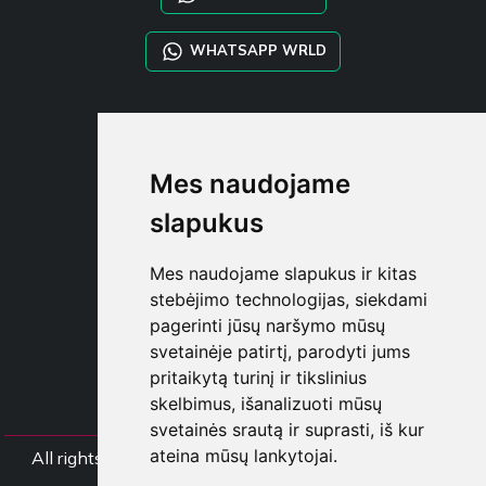
WHATSAPP WRLD
STYLIA SERVICES
SHOP B2B
Mes naudojame
TAYLOR MADE ORDERS
DROPSHIPPING
slapukus
NAUDOTOJA
Mes naudojame slapukus ir kitas
REGISTRUOT
stebėjimo technologijas, siekdami
PRISIJUNGT
pagerinti jūsų naršymo mūsų
PIRKINIŲ KREPŠELI
svetainėje patirtį, parodyti jums
pritaikytą turinį ir tikslinius
skelbimus, išanalizuoti mūsų
svetainės srautą ir suprasti, iš kur
ateina mūsų lankytojai.
All rights Styliafoe s.r.l. © 2025 - PVM mokėtojo koda
IT15015641002