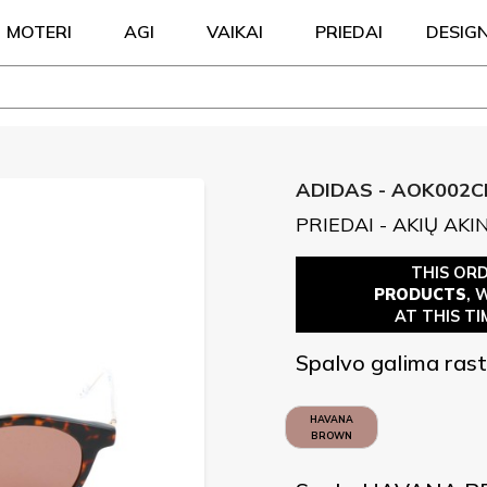
MOTERI
AGI
VAIKAI
PRIEDAI
DESIG
ADIDAS - AOK002C
PRIEDAI - AKIŲ AKIN
THIS OR
PRODUCTS
, 
AT THIS TI
Spalvo galima rast
HAVANA
BROWN