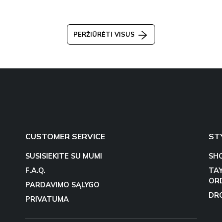
PERŽIŪRĖTI VISUS
CUSTOMER SERVICE
ST
SUSISIEKITE SU MUMI
SH
F.A.Q.
TA
OR
PARDAVIMO SĄLYGO
DR
PRIVATUMA