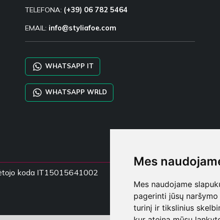
TELEFONA:
(+39) 06 782 5464
EMAIL:
info@styliafoe.com
WHATSAPP IT
WHATSAPP WRLD
Mes naudojame
mokėtojo koda IT15015641002
Mes naudojame slapukus
pagerinti jūsų naršymo 
turinį ir tikslinius skel
kur ateina mūsų lankyto