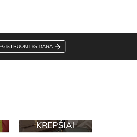
EGISTRUOKITėS DABA
KREPŠIAI