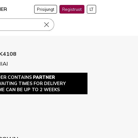
NER
Prisijungt
Registruot
LT
K4108
IAI
DER CONTAINS
PARTNER
WAITING TIMES FOR DELIVERY
ME CAN BE UP TO 2 WEEKS