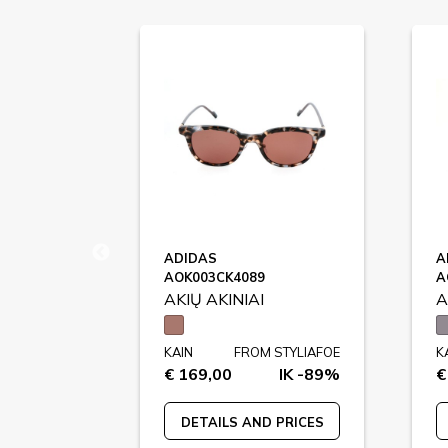
ADIDAS
A
AOK003CK4089
A
AKIŲ AKINIAI
A
STYLIAFOE
KAIN
FROM STYLIAFOE
K
IK -78%
€ 169,00
IK -89%
€
 PRICES
DETAILS AND PRICES