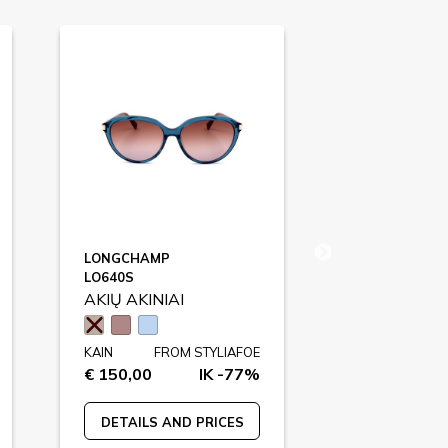
LONGCHAMP
GUESS
LO640S
GF0353S
AKIŲ AKINIAI
AKIŲ AKINIA
KAIN
FROM STYLIAFOE
KAIN
FR
€ 150,00
IK -77%
€ 139,00
DETAILS AND PRICES
DETAILS A