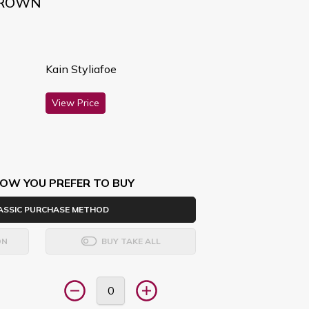
BROWN
Kain Styliafoe
View Price
OW YOU PREFER TO BUY
ASSIC PURCHASE METHOD
ON
BUY TAKE ALL