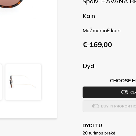
Spalv: HAVANA 
Kain
MaŽmeninĖ kain
€ 169,00
Dydi
CHOOSE H
CL
BUY IN PROPORTI
DYDI TU
20 turimos prekė