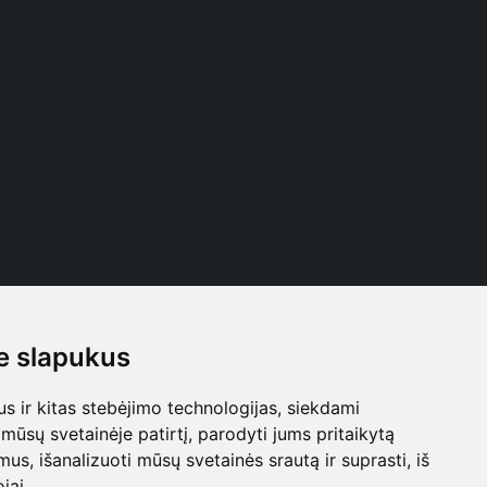
 slapukus
Follow us
 ir kitas stebėjimo technologijas, siekdami
mūsų svetainėje patirtį, parodyti jums pritaikytą
bimus, išanalizuoti mūsų svetainės srautą ir suprasti, iš
jai.