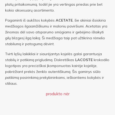
platų pritaikomumą, todėl jie yra vertingas priedas prie bet
kokio aksesuarų asortimento.
Pagaminti iš aukštos kokybės
ACETATE
, šie akiniai išsiskiria
medžiagos ilgaamžiškumu ir maloniu paviršiumi. Acetatas yra
žinomas dėl savo atsparumo smūgiams ir gebėjimo išlaikyti
gilų
blizgesį ilgą laiką. Ši medžiaga taip pat užtikrina rėmelio
stabilumą ir patogumą dėvint.
Tvirti lęšių laikikliai ir siaurėjantys kojelės galai garantuoja
stabilų ir patikimą prigludimą. Diskretiškas
LACOSTE
krokodilo
logotipas yra preciziškai įkomponuotas kairėje kojelėje,
pabrėžiant prekės ženklo autentiškumą. Šis gaminys siūlo
patikimą
pasirinkimą prekybininkams, ieškantiems kokybės ir
stiliaus.
produkto nėr