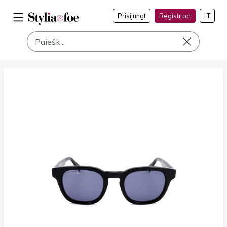
Prisijungt
Registruot
LT