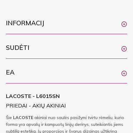
INFORMACIJ
SUDĖTI
EA
LACOSTE - L6015SN
PRIEDAI - AKIŲ AKINIAI
Šie
LACOSTE
akiniai nuo saulės pasižymi
tvirtu
rėmeliu, kurio
forma yra apvalių ir kampuotų linijų derinys, suteikiantis jiems
subtilią
estetiką. Jų proporcijos ir švarus dizainas užtikrina