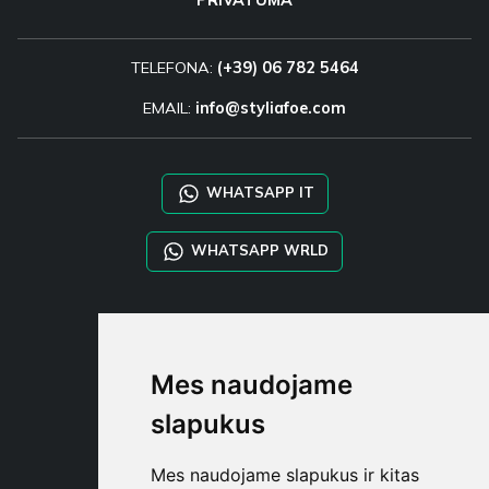
TELEFONA:
(+39) 06 782 5464
EMAIL:
info@styliafoe.com
WHATSAPP IT
WHATSAPP WRLD
STYLIA SERVICES
SHOP B2B
Mes naudojame
TAYLOR MADE ORDERS
DROPSHIPPING
slapukus
NAUDOTOJA
Mes naudojame slapukus ir kitas