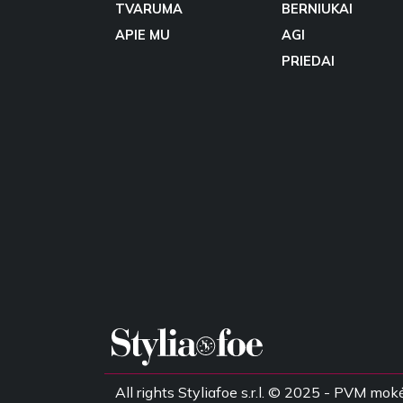
TVARUMA
BERNIUKAI
APIE MU
AGI
PRIEDAI
All rights Styliafoe s.r.l. © 2025 - PVM 