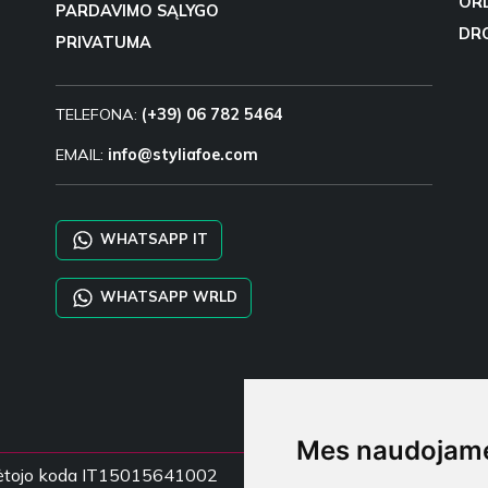
OR
PARDAVIMO SĄLYGO
DR
PRIVATUMA
TELEFONA:
(+39) 06 782 5464
EMAIL:
info@styliafoe.com
WHATSAPP IT
WHATSAPP WRLD
Mes naudojame
mokėtojo koda IT15015641002