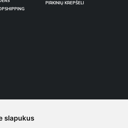
DERS
PIRKINIŲ KREPŠELI
OPSHIPPING
 slapukus
Follow us