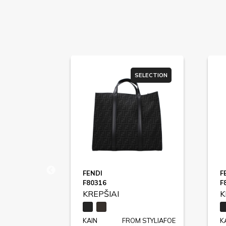
SELECTION
SELECTION
FENDI
F
F80316
F
KREPŠIAI
K
STYLIAFOE
KAIN
FROM STYLIAFOE
K