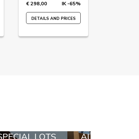
€ 298,00
IK -65%
€ 45,00
DETAILS AND PRICES
DETAILS A
ALL IN A BOX
STYLIA OUT