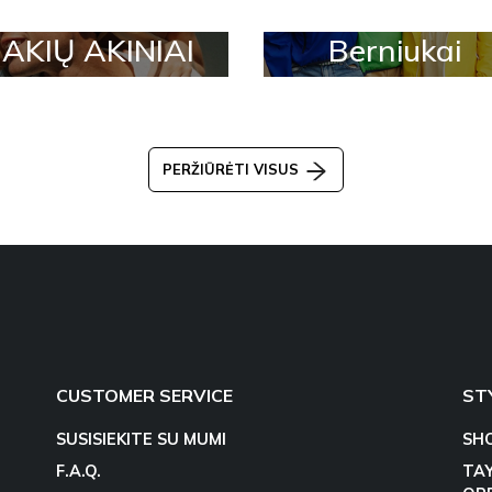
AKIŲ AKINIAI
Berniukai
PERŽIŪRĖTI VISUS
CUSTOMER SERVICE
ST
SUSISIEKITE SU MUMI
SH
F.A.Q.
TA