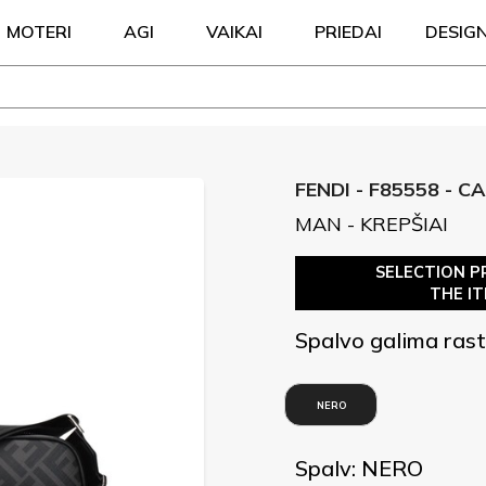
MOTERI
AGI
VAIKAI
PRIEDAI
DESIG
FENDI - F85558 - 
MAN - KREPŠIAI
SELECTION P
THE I
Spalvo galima rast
NERO
Spalv: NERO