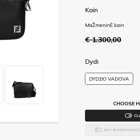
Kain
MaŽmeninĖ kain
€ 1.300,00
Dydi
DYDžIO VADOVA
CHOOSE H
CL
BUY IN PROPORTI