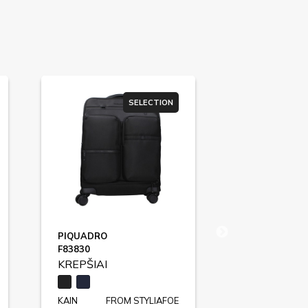
SELECTION
SU
PIQUADRO
VANS
F83830
KREPŠIAI
KREPŠIAI
KAIN
FROM STYLIAFOE
KAIN
FR