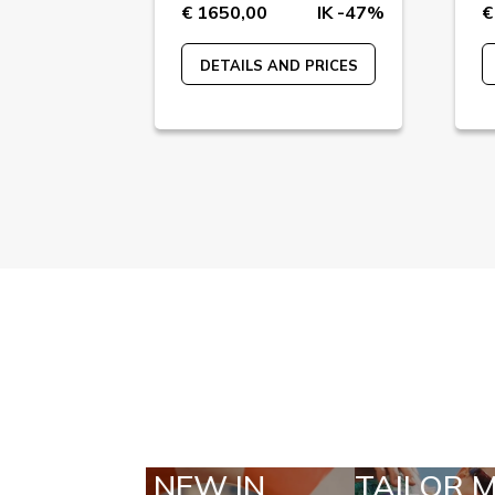
IK -35%
€ 1650,00
IK -47%
€
 PRICES
DETAILS AND PRICES
N
TAILOR MADE
SE