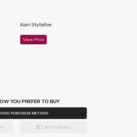
Kain Styliafoe
View Price
OW YOU PREFER TO BUY
ASSIC PURCHASE METHOD
ON
BUY TAKE ALL