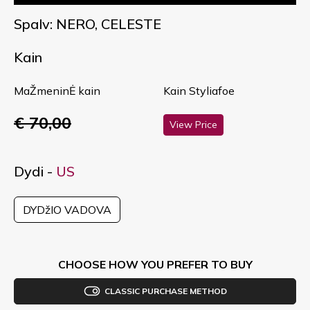
Spalv: NERO, CELESTE
Kain
MaŽmeninĖ kain
Kain Styliafoe
€ 70,00
View Price
Dydi -
US
DYDžIO VADOVA
CHOOSE HOW YOU PREFER TO BUY
CLASSIC PURCHASE METHOD