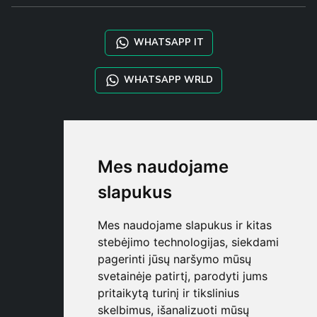
WHATSAPP IT
WHATSAPP WRLD
STYLIA SERVICES
SHOP B2B
Mes naudojame
TAYLOR MADE ORDERS
DROPSHIPPING
slapukus
NAUDOTOJA
Mes naudojame slapukus ir kitas
REGISTRUOT
stebėjimo technologijas, siekdami
PRISIJUNGT
pagerinti jūsų naršymo mūsų
PIRKINIŲ KREPŠELI
svetainėje patirtį, parodyti jums
pritaikytą turinį ir tikslinius
skelbimus, išanalizuoti mūsų