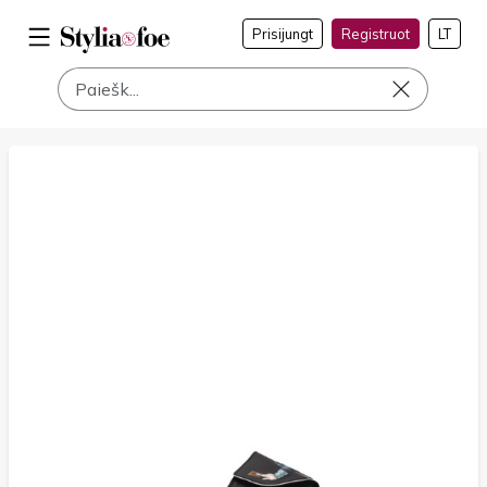
Prisijungt
Registruot
LT