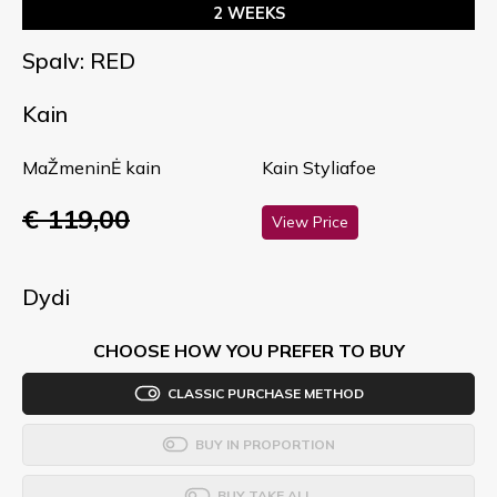
2 WEEKS
Spalv: RED
Kain
MaŽmeninĖ kain
Kain Styliafoe
€ 119,00
View Price
Dydi
CHOOSE HOW YOU PREFER TO BUY
CLASSIC PURCHASE METHOD
BUY IN PROPORTION
BUY TAKE ALL