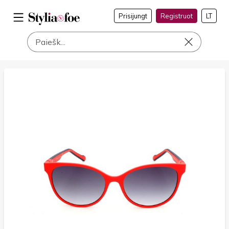
Prisijungt
Registruot
LT