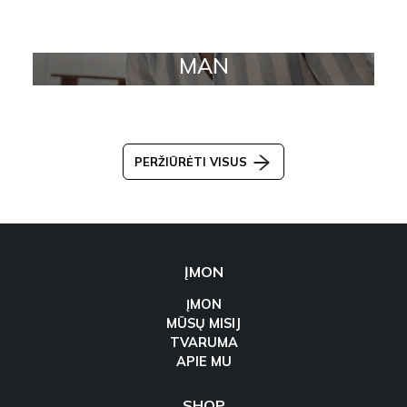
MAN
PERŽIŪRĖTI VISUS
ĮMON
ĮMON
MŪSŲ MISIJ
TVARUMA
APIE MU
SHOP