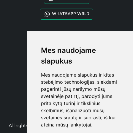
WHATSAPP WRLD
STYLIA SERVICES
SHOP B2B
Mes naudojame
TAYLOR MADE ORDERS
DROPSHIPPING
slapukus
NAUDOTOJA
Mes naudojame slapukus ir kitas
REGISTRUOT
stebėjimo technologijas, siekdami
PRISIJUNGT
pagerinti jūsų naršymo mūsų
PIRKINIŲ KREPŠELI
svetainėje patirtį, parodyti jums
pritaikytą turinį ir tikslinius
skelbimus, išanalizuoti mūsų
svetainės srautą ir suprasti, iš kur
ateina mūsų lankytojai.
All rights Styliafoe s.r.l. © 2025 - PVM mokėtojo koda
IT15015641002