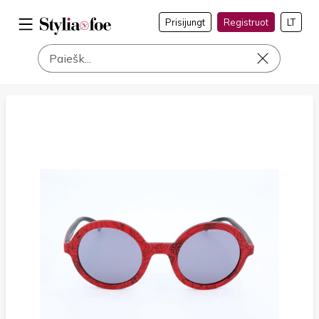
Prisijungt
Registruot
LT