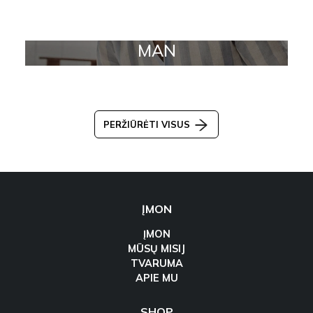
MAN
PERŽIŪRĖTI VISUS
ĮMON
ĮMON
MŪSŲ MISIJ
TVARUMA
APIE MU
SHOP