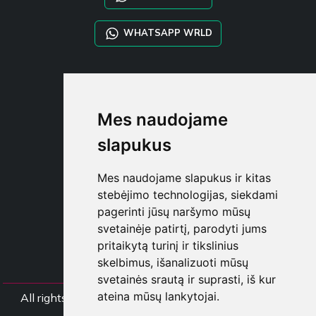
WHATSAPP WRLD
STYLIA SERVICES
SHOP B2B
Mes naudojame
TAYLOR MADE ORDERS
DROPSHIPPING
slapukus
NAUDOTOJA
Mes naudojame slapukus ir kitas
REGISTRUOT
stebėjimo technologijas, siekdami
PRISIJUNGT
pagerinti jūsų naršymo mūsų
PIRKINIŲ KREPŠELI
svetainėje patirtį, parodyti jums
pritaikytą turinį ir tikslinius
skelbimus, išanalizuoti mūsų
svetainės srautą ir suprasti, iš kur
ateina mūsų lankytojai.
All rights Styliafoe s.r.l. © 2025 - PVM mokėtojo koda
IT15015641002