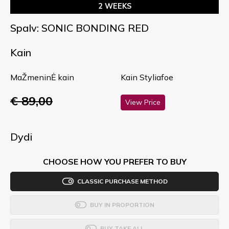
2 WEEKS
Spalv: SONIC BONDING RED
Kain
MaŽmeninĖ kain
Kain Styliafoe
€ 89,00
View Price
Dydi
CHOOSE HOW YOU PREFER TO BUY
CLASSIC PURCHASE METHOD
BUY IN PROPORTION
BUY TAKE ALL