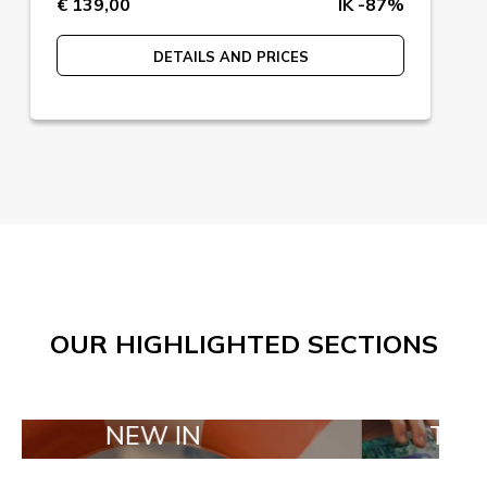
€ 139,00
IK -87%
DETAILS AND PRICES
OUR HIGHLIGHTED SECTIONS
NEW IN
TAILOR MAD