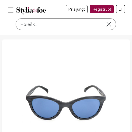
Prisijungt
Registruot
LT