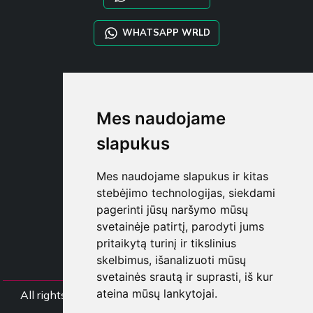
WHATSAPP WRLD
STYLIA SERVICES
SHOP B2B
Mes naudojame
TAYLOR MADE ORDERS
DROPSHIPPING
slapukus
NAUDOTOJA
Mes naudojame slapukus ir kitas
REGISTRUOT
stebėjimo technologijas, siekdami
PRISIJUNGT
pagerinti jūsų naršymo mūsų
PIRKINIŲ KREPŠELI
svetainėje patirtį, parodyti jums
pritaikytą turinį ir tikslinius
skelbimus, išanalizuoti mūsų
svetainės srautą ir suprasti, iš kur
ateina mūsų lankytojai.
All rights Styliafoe s.r.l. © 2025 - PVM mokėtojo koda
IT15015641002