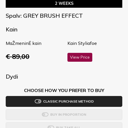
2 WEEKS
Spalv: GREY BRUSH EFFECT
Kain
MaŽmeninĖ kain
Kain Styliafoe
€ 89,00
View Price
Dydi
CHOOSE HOW YOU PREFER TO BUY
CLASSIC PURCHASE METHOD
BUY IN PROPORTION
BUY TAKE ALL