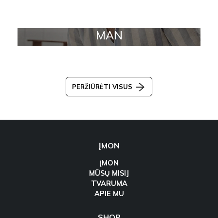
MAN
PERŽIŪRĖTI VISUS
ĮMON
ĮMON
MŪSŲ MISIJ
TVARUMA
APIE MU
SHOP