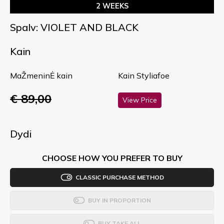
2 WEEKS
Spalv: VIOLET AND BLACK
Kain
MaŽmeninĖ kain
Kain Styliafoe
€ 89,00
View Price
Dydi
CHOOSE HOW YOU PREFER TO BUY
CLASSIC PURCHASE METHOD
BUY IN PROPORTION
BUY TAKE ALL