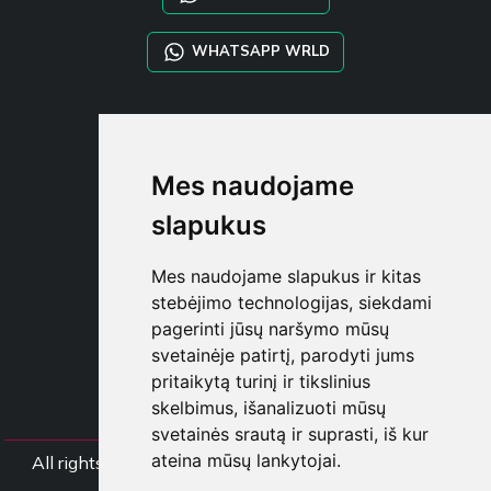
WHATSAPP WRLD
STYLIA SERVICES
SHOP B2B
Mes naudojame
TAYLOR MADE ORDERS
DROPSHIPPING
slapukus
NAUDOTOJA
Mes naudojame slapukus ir kitas
REGISTRUOT
stebėjimo technologijas, siekdami
PRISIJUNGT
pagerinti jūsų naršymo mūsų
PIRKINIŲ KREPŠELI
svetainėje patirtį, parodyti jums
pritaikytą turinį ir tikslinius
skelbimus, išanalizuoti mūsų
svetainės srautą ir suprasti, iš kur
ateina mūsų lankytojai.
All rights Styliafoe s.r.l. © 2025 - PVM mokėtojo koda
IT15015641002