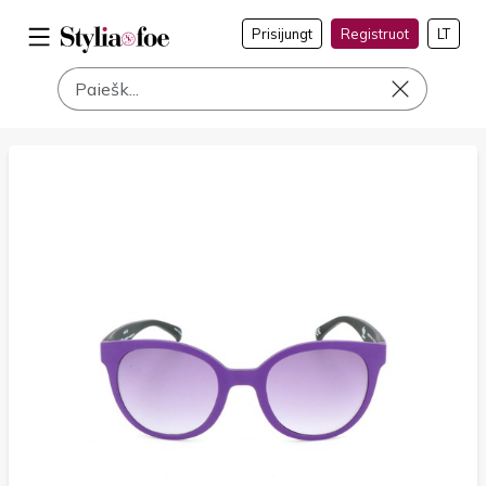
Prisijungt
Registruot
LT