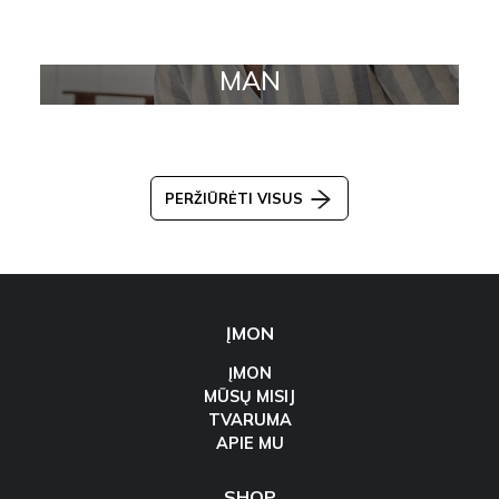
MAN
PERŽIŪRĖTI VISUS
ĮMON
ĮMON
MŪSŲ MISIJ
TVARUMA
APIE MU
SHOP