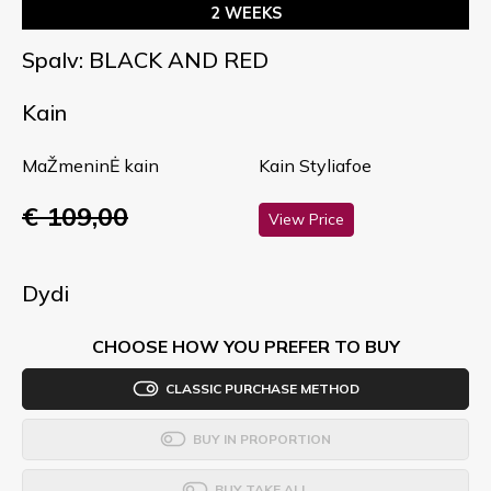
2 WEEKS
Spalv: BLACK AND RED
Kain
MaŽmeninĖ kain
Kain Styliafoe
€ 109,00
View Price
Dydi
CHOOSE HOW YOU PREFER TO BUY
CLASSIC PURCHASE METHOD
BUY IN PROPORTION
BUY TAKE ALL