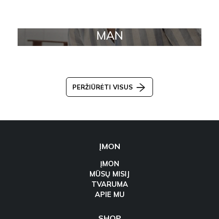
MAN
PERŽIŪRĖTI VISUS
ĮMON
ĮMON
MŪSŲ MISIJ
TVARUMA
APIE MU
SHOP