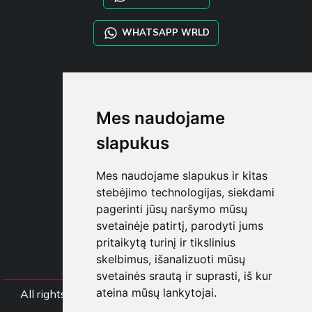
WHATSAPP WRLD
STYLIA SERVICES
SHOP B2B
Mes naudojame
TAYLOR MADE ORDERS
DROPSHIPPING
slapukus
NAUDOTOJA
Mes naudojame slapukus ir kitas
REGISTRUOT
stebėjimo technologijas, siekdami
PRISIJUNGT
pagerinti jūsų naršymo mūsų
PIRKINIŲ KREPŠELI
svetainėje patirtį, parodyti jums
pritaikytą turinį ir tikslinius
skelbimus, išanalizuoti mūsų
svetainės srautą ir suprasti, iš kur
ateina mūsų lankytojai.
All rights Styliafoe s.r.l. © 2025 - PVM mokėtojo koda
IT15015641002