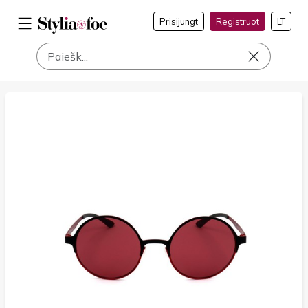
Prisijungt
Registruot
LT