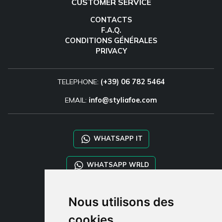
CUSTOMER SERVICE
CONTACTS
F.A.Q.
CONDITIONS GÉNÉRALES
PRIVACY
TELEPHONE:
(+39) 06 782 5464
EMAIL:
info@styliafoe.com
WHATSAPP IT
WHATSAPP WRLD
STYLIA SERVICES
Nous utilisons des
SHOP B2B
cookies