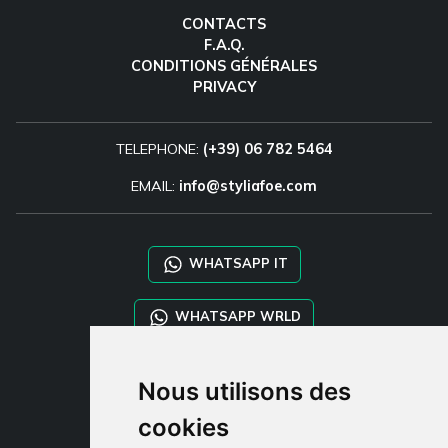
CONTACTS
F.A.Q.
CONDITIONS GÉNÉRALES
PRIVACY
TELEPHONE:
(+39) 06 782 5464
EMAIL:
info@styliafoe.com
WHATSAPP IT
WHATSAPP WRLD
STYLIA SERVICES
Nous utilisons des
SHOP B2B
cookies
TAYLOR MADE ORDERS