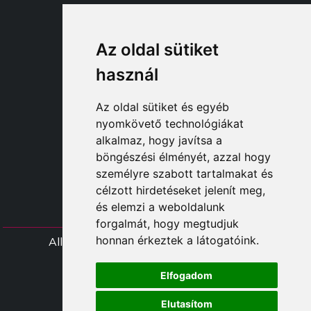
STYLIA SERVICES
Az oldal sütiket
SHOP B2B
TAYLOR MADE ORDERS
használ
DROPSHIPPING
Az oldal sütiket és egyéb
FELHASZNÁL
nyomkövető technológiákat
REGISZTRÁLJON A CÍMEN
alkalmaz, hogy javítsa a
BEJELENTKEZÉ
böngészési élményét, azzal hogy
BEVÁSÁRLÓKOSÁ
személyre szabott tartalmakat és
célzott hirdetéseket jelenít meg,
és elemzi a weboldalunk
forgalmát, hogy megtudjuk
honnan érkeztek a látogatóink.
All rights Styliafoe s.r.l. © 2025 - HÉA-szá
IT15015641002
Elfogadom
Follow us
Elutasítom