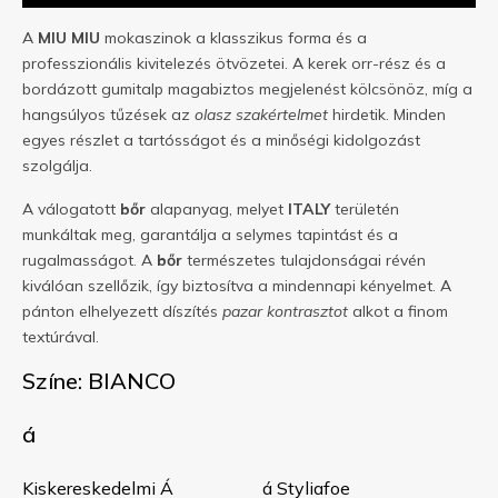
A
MIU MIU
mokaszinok a klasszikus forma és a
professzionális kivitelezés ötvözetei. A kerek orr-rész és a
bordázott gumitalp magabiztos megjelenést kölcsönöz, míg a
hangsúlyos tűzések az
olasz szakértelmet
hirdetik. Minden
egyes részlet a tartósságot és a minőségi kidolgozást
szolgálja.
A válogatott
bőr
alapanyag, melyet
ITALY
területén
munkáltak meg, garantálja a selymes tapintást és a
rugalmasságot. A
bőr
természetes tulajdonságai révén
kiválóan szellőzik, így biztosítva a mindennapi kényelmet. A
pánton elhelyezett díszítés
pazar kontrasztot
alkot a finom
textúrával.
Színe: BIANCO
á
Kiskereskedelmi Á
á Styliafoe