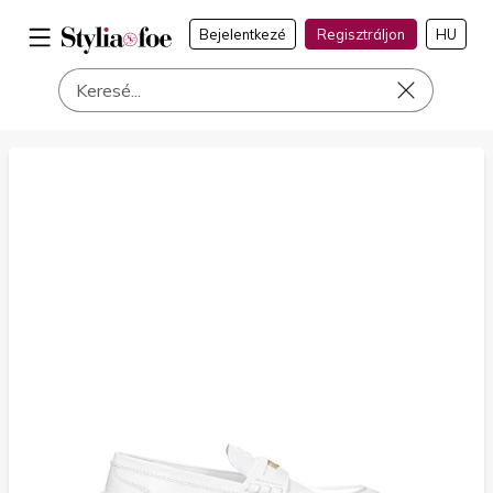
Bejelentkezé
Regisztráljon
HU
a címen