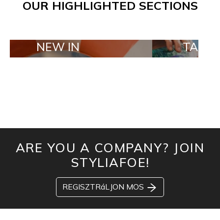
OUR HIGHLIGHTED SECTIONS
W IN
TAILOR MADE 
ARE YOU A COMPANY? JOIN
STYLIAFOE!
REGISZTRáLJON MOS