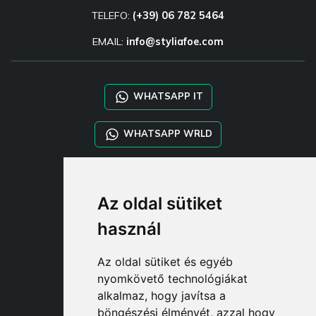
TELEFO:
(+39) 06 782 5464
EMAIL:
info@styliafoe.com
WHATSAPP IT
WHATSAPP WRLD
STYLIA SERVICES
Az oldal sütiket
SHOP B2B
TAYLOR MADE ORDERS
használ
DROPSHIPPING
Az oldal sütiket és egyéb
FELHASZNÁL
nyomkövető technológiákat
REGISZTRÁLJON A CÍMEN
alkalmaz, hogy javítsa a
BEJELENTKEZÉ
böngészési élményét, azzal hogy