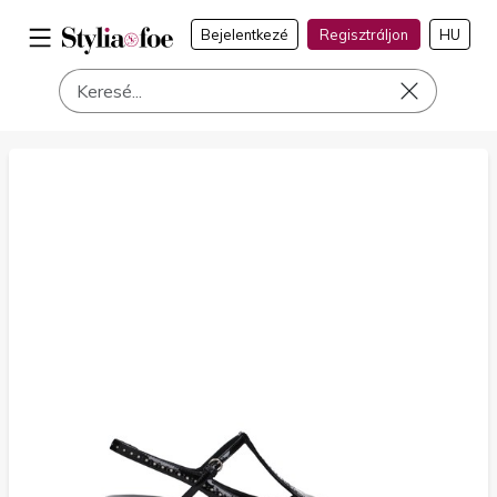
Bejelentkezé
Regisztráljon
HU
a címen