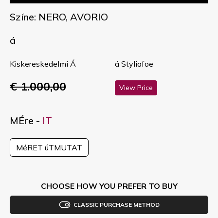
Színe: NERO, AVORIO
á
Kiskereskedelmi Á
á Styliafoe
€ 1.000,00
View Price
MÉre -
IT
MéRET úTMUTAT
CHOOSE HOW YOU PREFER TO BUY
CLASSIC PURCHASE METHOD