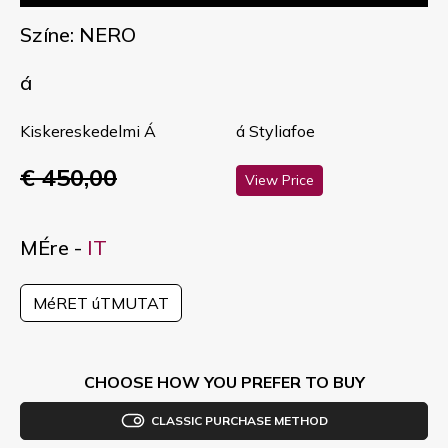
Színe: NERO
á
Kiskereskedelmi Á
á Styliafoe
€ 450,00
View Price
MÉre -
IT
MéRET úTMUTAT
CHOOSE HOW YOU PREFER TO BUY
CLASSIC PURCHASE METHOD