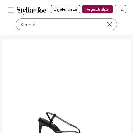
Bejelentkezé
Regisztráljon
HU
a címen