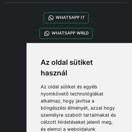
WHATSAPP IT
WHATSAPP WRLD
STYLIA SERVICES
Az oldal sütiket
SHOP B2B
TAYLOR MADE ORDERS
használ
DROPSHIPPING
Az oldal sütiket és egyéb
FELHASZNÁL
nyomkövető technológiákat
REGISZTRÁLJON A CÍMEN
alkalmaz, hogy javítsa a
BEJELENTKEZÉ
böngészési élményét, azzal hogy
BEVÁSÁRLÓKOSÁ
személyre szabott tartalmakat és
célzott hirdetéseket jelenít meg,
és elemzi a weboldalunk