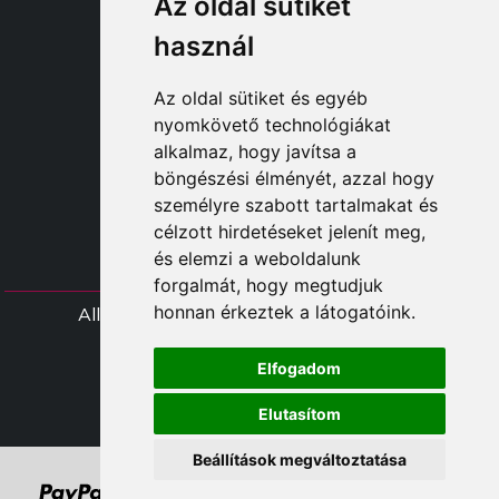
Az oldal sütiket
SHOP B2B
TAYLOR MADE ORDERS
használ
DROPSHIPPING
Az oldal sütiket és egyéb
FELHASZNÁL
nyomkövető technológiákat
REGISZTRÁLJON A CÍMEN
alkalmaz, hogy javítsa a
BEJELENTKEZÉ
böngészési élményét, azzal hogy
BEVÁSÁRLÓKOSÁ
személyre szabott tartalmakat és
célzott hirdetéseket jelenít meg,
és elemzi a weboldalunk
forgalmát, hogy megtudjuk
honnan érkeztek a látogatóink.
All rights Styliafoe s.r.l. © 2025 - HÉA-szá
IT15015641002
Elfogadom
Follow us
Elutasítom
Beállítások megváltoztatása