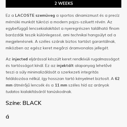
2 WEEKS
Ez a
LACOSTE
szemüveg
a sportos dinamizmust és a precíz
mérnöki munkát tükrözi a modern pajzs-sziluett révén. Az
egybefüggő lencsekialakítást a nyeregrészen található finom
barázdák teszik különlegessé, ami
technikai
hangsúlyt ad a
megjelenésnek. A széles szárak biztos tartást garantálnak,
miközben az egész keret megőrzi áramvonalas jellegét.
Az
injected
eljárással készült keret rendkívüli rugalmasságot
és tartósságot kínál. Ez az
injektált
alapanyag lehetővé
teszi a súly minimalizálását a szerkezeti integritás
feláldozása nélkül, így hosszan tartó kényelmet biztosít. A
62
mm
átmérőjű lencsék és a
11 mm
széles híd az arányok
tudatos
kialakításáról tanúskodnak.
Színe: BLACK
á