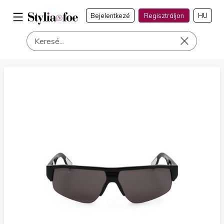
Bejelentkezé
Regisztráljon
HU
a címen