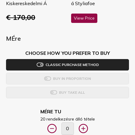
Kiskereskedelmi Á
á Styliafoe
€ 170,00
View Price
MÉre
CHOOSE HOW YOU PREFER TO BUY
CLASSIC PURCHASE METHOD
BUY IN PROPORTION
BUY TAKE ALL
MÉRE TU
20 rendelkezésre álló tétele