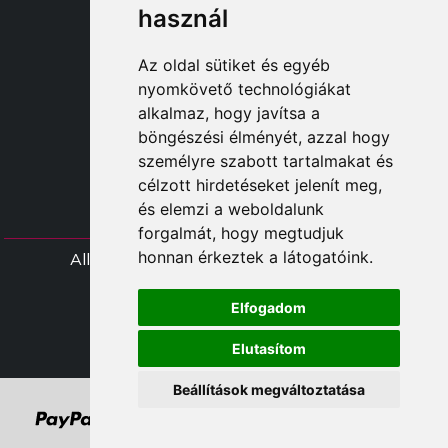
TAYLOR MADE ORDERS
használ
DROPSHIPPING
Az oldal sütiket és egyéb
FELHASZNÁL
nyomkövető technológiákat
REGISZTRÁLJON A CÍMEN
alkalmaz, hogy javítsa a
BEJELENTKEZÉ
böngészési élményét, azzal hogy
BEVÁSÁRLÓKOSÁ
személyre szabott tartalmakat és
célzott hirdetéseket jelenít meg,
és elemzi a weboldalunk
forgalmát, hogy megtudjuk
honnan érkeztek a látogatóink.
All rights Styliafoe s.r.l. © 2025 - HÉA-szá
IT15015641002
Elfogadom
Follow us
Elutasítom
Beállítások megváltoztatása