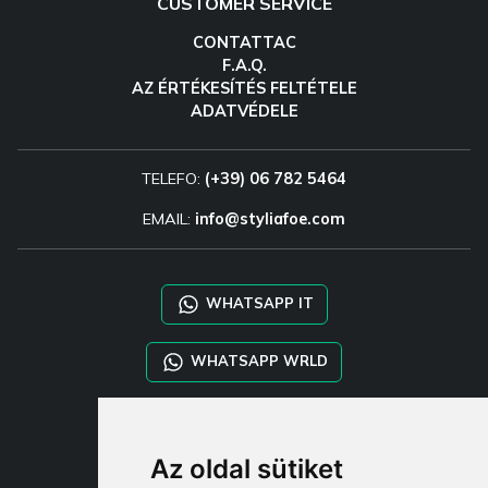
CUSTOMER SERVICE
CONTATTAC
F.A.Q.
AZ ÉRTÉKESÍTÉS FELTÉTELE
ADATVÉDELE
TELEFO:
(+39) 06 782 5464
EMAIL:
info@styliafoe.com
WHATSAPP IT
WHATSAPP WRLD
STYLIA SERVICES
Az oldal sütiket
SHOP B2B