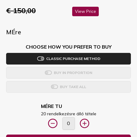
€ 150,00
View Price
MÉre
CHOOSE HOW YOU PREFER TO BUY
CLASSIC PURCHASE METHOD
BUY IN PROPORTION
BUY TAKE ALL
MÉRE TU
20 rendelkezésre álló tétele