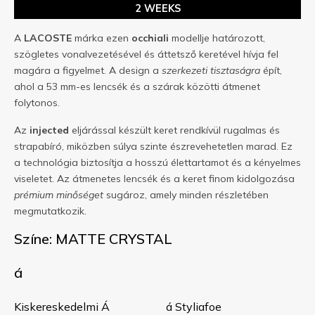
2 WEEKS
A
LACOSTE
márka ezen
occhiali
modellje határozott,
szögletes vonalvezetésével és áttetsző keretével hívja fel
magára a figyelmet. A design a
szerkezeti tisztaságra
épít,
ahol a 53 mm-es lencsék és a szárak közötti átmenet
folytonos.
Az
injected
eljárással készült keret rendkívül rugalmas és
strapabíró, miközben súlya szinte észrevehetetlen marad. Ez
a technológia biztosítja a hosszú élettartamot és a kényelmes
viseletet. Az átmenetes lencsék és a keret finom kidolgozása
prémium minőséget
sugároz, amely minden részletében
megmutatkozik.
Színe: MATTE CRYSTAL
á
Kiskereskedelmi Á
á Styliafoe