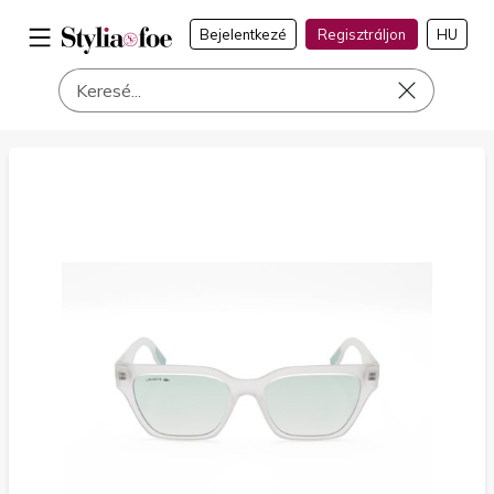
Bejelentkezé
Regisztráljon
HU
a címen