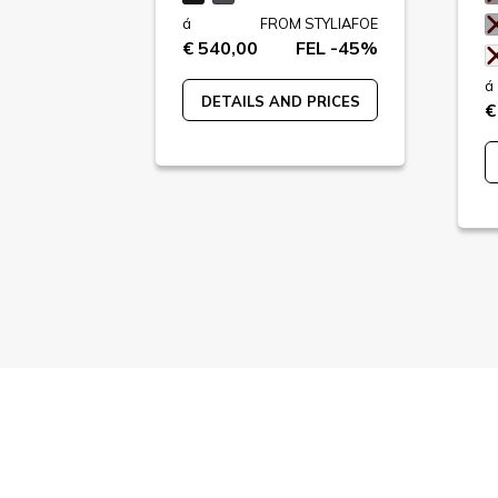
STYLIAFOE
á
FROM STYLIAFOE
FEL -76%
€ 540,00
FEL -45%
á
 PRICES
DETAILS AND PRICES
€