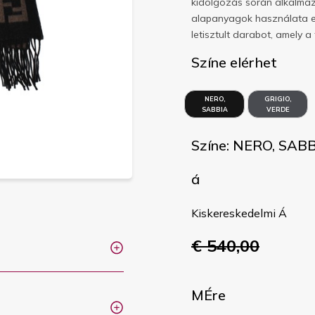
kidolgozás során alkalmazo
alapanyagok használata eg
letisztult darabot, amely 
Színe elérhet
NERO,
GRIGIO,
SABBIA
VERDE
Színe: NERO, SAB
á
Kiskereskedelmi Á
€ 540,00
MÉre