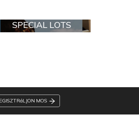
ALL IN A BOX
STYLIA OUT
EGISZTRáLJON MOS