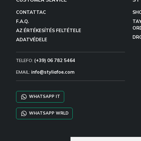
CONTATTAC
SH
F.A.Q.
TA
OR
AZ ÉRTÉKESÍTÉS FELTÉTELE
DR
ADATVÉDELE
TELEFO:
(+39) 06 782 5464
EMAIL:
info@styliafoe.com
WHATSAPP IT
WHATSAPP WRLD