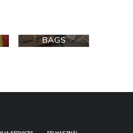
BAGS
YLIA SERVICES
FELHASZNÁL