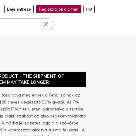
Bejelentkezé
Regisztráljon a címen
HU
RODUCT - THE SHIPMENT OF
TEM MAY TAKE LONGER
sítása adja meg ennek a Fendi sálnak az
x180 cm-es kiegészítő 93% gyapjú és 7%
zült ITALY területén, garantálva a textília
lap alakú szabást az alsó végeken található
é. A márka jellegzetes logója a szövésbe
ális kontrasztot alkotva a sima felülettel. A