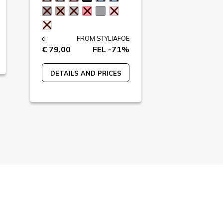
á
FR
€ 79,00
á
FROM STYLIAFOE
DETAILS A
€ 79,00
FEL -71%
DETAILS AND PRICES