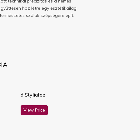
tt technikai precizitás és a nemes
yüttesen hoz létre egy esztétikailag
a természetes szálak szépségére épít.
BIA
á Styliafoe
View Price