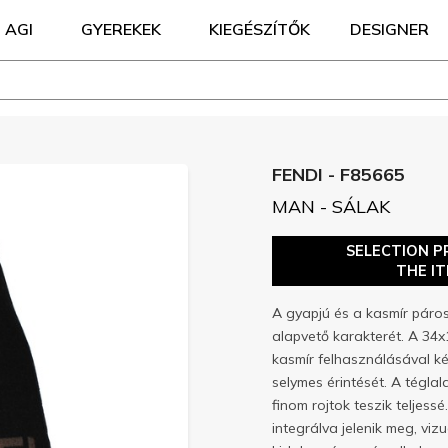
AGI
GYEREKEK
KIEGÉSZÍTŐK
DESIGNER
FENDI - F85665
MAN - SÁLAK
SELECTION P
THE I
A gyapjú és a kasmír páro
alapvető karakterét. A 34
kasmír felhasználásával kés
selymes érintését. A tégla
finom rojtok teszik teljess
integrálva jelenik meg, vizu