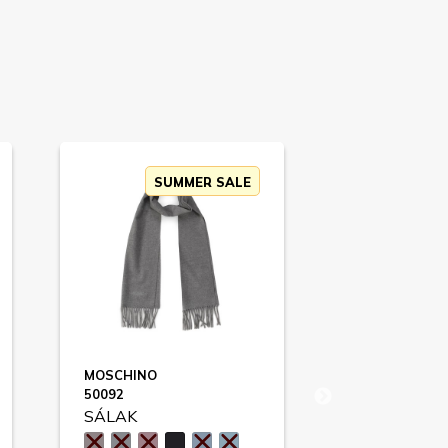
SUMMER SALE
SU
MOSCHINO
GANT
50092
SÁLAK
SÁLAK