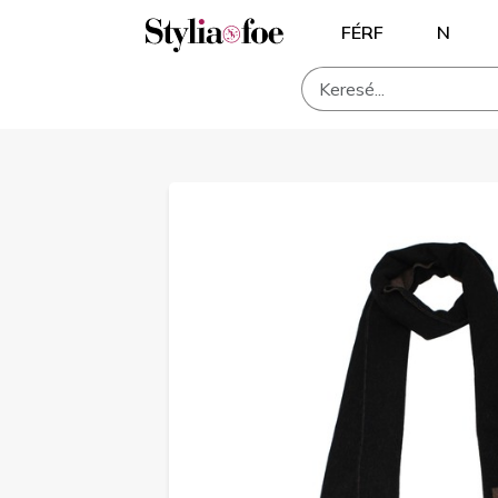
FÉRF
N