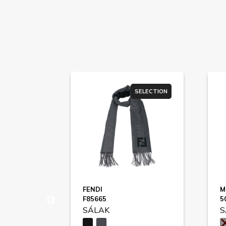
ER SALE
SELECTION
FENDI
M
O1. POLKA DOT SCARF / 9920039
F85665
5
SÁLAK
S