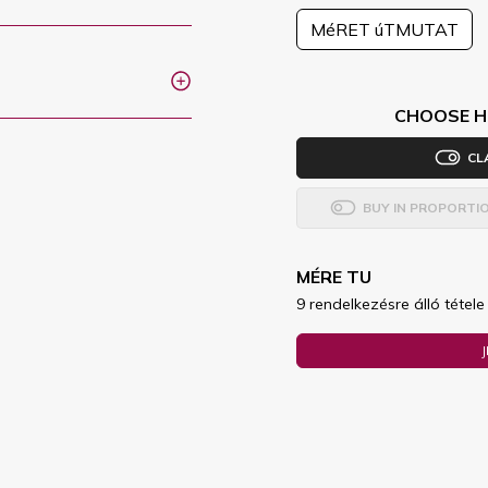
MéRET úTMUTAT
CHOOSE H
CL
BUY IN PROPORTI
MÉRE TU
9 rendelkezésre álló tétele